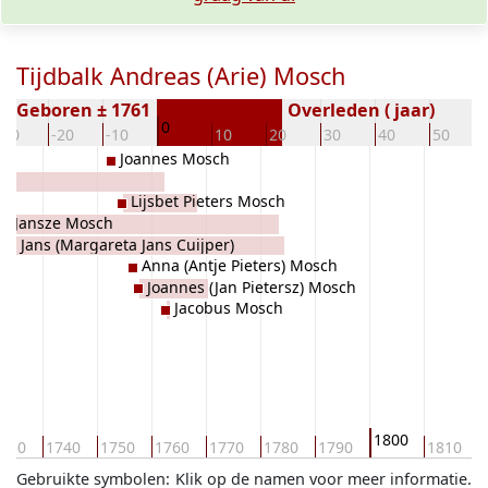
Tijdbalk Andreas (Arie) Mosch
Geboren ± 1761
Overleden ( jaar)
0
-30
-20
-10
10
20
30
40
50
Joannes Mosch
Lijsbet Pieters Mosch
er Jansze Mosch
tje Jans (Margareta Jans Cuijper)
Anna (Antje Pieters) Mosch
r
Joannes (Jan Pietersz) Mosch
Jacobus Mosch
1800
730
1740
1750
1760
1770
1780
1790
1810
Gebruikte symbolen:
Klik op de namen voor meer informatie.