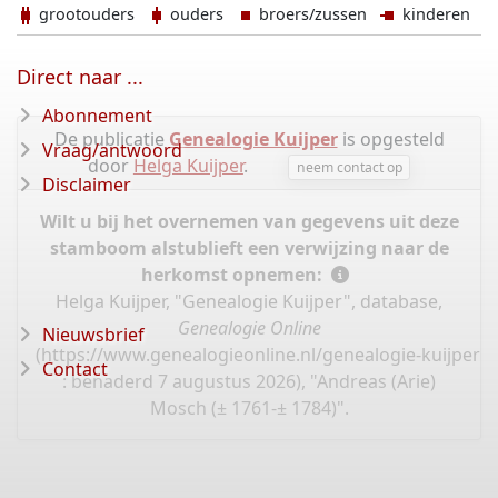
grootouders
ouders
broers/zussen
kinderen
Direct naar ...
Abonnement
De publicatie
Genealogie Kuijper
is opgesteld
Vraag/antwoord
door
Helga Kuijper
.
neem contact op
Disclaimer
Wilt u bij het overnemen van gegevens uit deze
stamboom alstublieft een verwijzing naar de
herkomst opnemen:
Helga Kuijper, "Genealogie Kuijper", database,
Genealogie Online
Nieuwsbrief
(
https://www.genealogieonline.nl/genealogie-kuijper/
Contact
: benaderd 7 augustus 2026), "Andreas (Arie)
Mosch (± 1761-± 1784)".