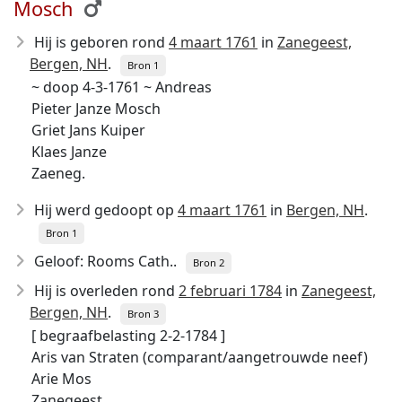
Mosch
Hij is geboren rond
4 maart 1761
in
Zanegeest,
Bergen, NH
.
Bron 1
~ doop 4-3-1761 ~ Andreas
Pieter Janze Mosch
Griet Jans Kuiper
Klaes Janze
Zaeneg.
Hij werd gedoopt op
4 maart 1761
in
Bergen, NH
.
Bron 1
Geloof: Rooms Cath..
Bron 2
Hij is overleden rond
2 februari 1784
in
Zanegeest,
Bergen, NH
.
Bron 3
[ begraafbelasting 2-2-1784 ]
Aris van Straten (comparant/aangetrouwde neef)
Arie Mos
Zanegeest