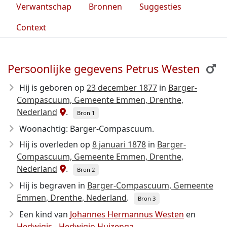
Verwantschap
Bronnen
Suggesties
Context
Persoonlijke gegevens Petrus Westen
Hij is geboren op
23 december 1877
in
Barger-
Compascuum, Gemeente Emmen, Drenthe,
Nederland
.
Bron 1
Woonachtig: Barger-Compascuum.
Hij is overleden op
8 januari 1878
in
Barger-
Compascuum, Gemeente Emmen, Drenthe,
Nederland
.
Bron 2
Hij is begraven in
Barger-Compascuum, Gemeente
Emmen, Drenthe, Nederland
.
Bron 3
Een kind van
Johannes Hermannus Westen
en
Hedwigis - Hedwigio Huizenga