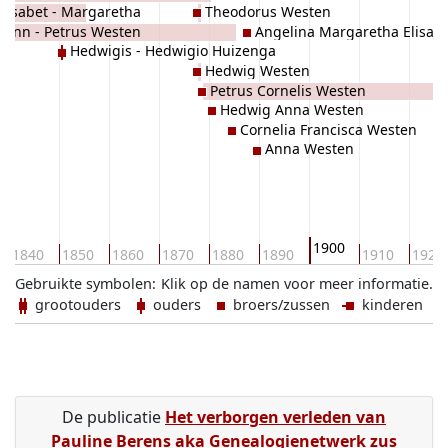
lisabet - Margaretha
Theodorus Westen
ohann - Petrus Westen
Angelina Margaretha Elisab
Hedwigis - Hedwigio Huizenga
Hedwig Westen
Petrus Cornelis Westen
Hedwig Anna Westen
Cornelia Francisca Westen
Anna Westen
1900
1840
1850
1860
1870
1880
1890
1910
1920
Gebruikte symbolen:
Klik op de namen voor meer informatie.
grootouders
ouders
broers/zussen
kinderen
De publicatie
Het verborgen verleden van
Pauline Berens aka Genealogienetwerk zus