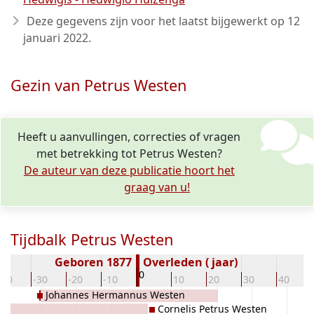
Deze gegevens zijn voor het laatst bijgewerkt op
12
januari 2022
.
Gezin van Petrus Westen
Heeft u aanvullingen, correcties of vragen
met betrekking tot Petrus Westen?
De auteur van deze publicatie hoort het
graag van u!
Tijdbalk Petrus Westen
Geboren 1877
Overleden ( jaar)
0
-40
-30
-20
-10
10
20
30
40
Johannes Hermannus Westen
Cornelis Petrus Westen