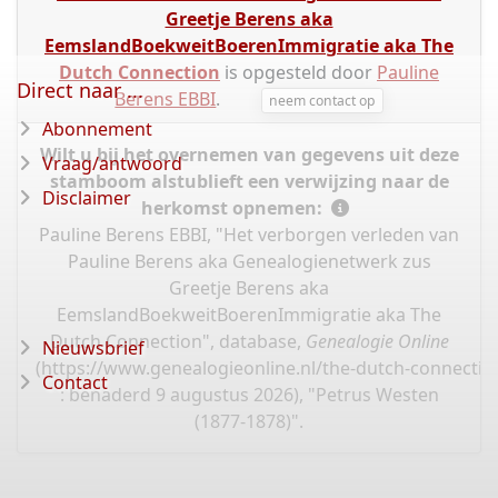
Greetje Berens aka
EemslandBoekweitBoerenImmigratie aka The
Dutch Connection
is opgesteld door
Pauline
Direct naar ...
Berens EBBI
.
neem contact op
Abonnement
Wilt u bij het overnemen van gegevens uit deze
Vraag/antwoord
stamboom alstublieft een verwijzing naar de
Disclaimer
herkomst opnemen:
Pauline Berens EBBI, "Het verborgen verleden van
Pauline Berens aka Genealogienetwerk zus
Greetje Berens aka
EemslandBoekweitBoerenImmigratie aka The
Dutch Connection", database,
Genealogie Online
Nieuwsbrief
(
https://www.genealogieonline.nl/the-dutch-connectio
Contact
: benaderd 9 augustus 2026), "Petrus Westen
(1877-1878)".