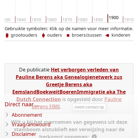
1900
1830
1840
1850
1860
1870
1880
1890
1910
Gebruikte symbolen:
Klik op de namen voor meer informatie.
grootouders
ouders
broers/zussen
kinderen
De publicatie
Het verborgen verleden van
Pauline Berens aka Genealogienetwerk zus
Greetje Berens aka
EemslandBoekweitBoerenImmigratie aka The
Dutch Connection
is opgesteld door
Pauline
Direct naar ...
Berens EBBI
.
neem contact op
Abonnement
Wilt u bij het overnemen van gegevens uit deze
Vraag/antwoord
stamboom alstublieft een verwijzing naar de
Disclaimer
herkomst opnemen: