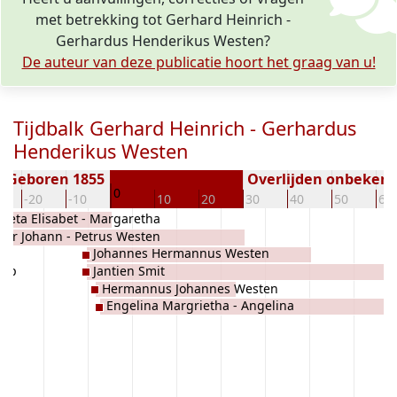
met betrekking tot Gerhard Heinrich -
Gerhardus Henderikus Westen?
De auteur van deze publicatie hoort het graag van u!
Tijdbalk Gerhard Heinrich - Gerhardus
Henderikus Westen
Geboren 1855
Overlijden onbeken
0
-20
-10
10
20
30
40
50
60
reta Elisabet - Margaretha
ter Johann - Petrus Westen
h Perk
Johannes Hermannus Westen
oop
Jantien Smit
Hermannus Johannes Westen
Engelina Margrietha - Angelina
Margaretha Westen