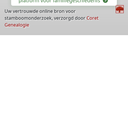
platform voor familiegeschiedenis
Uw vertrouwde online bron voor
stamboomonderzoek, verzorgd door
Coret
Genealogie