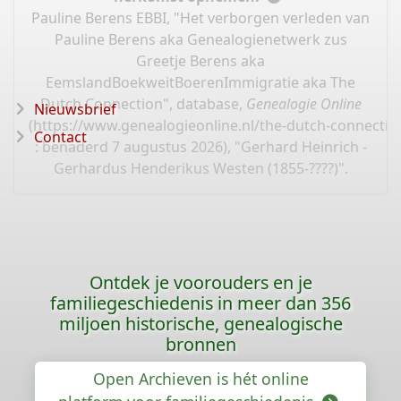
Pauline Berens EBBI, "Het verborgen verleden van
Pauline Berens aka Genealogienetwerk zus
Greetje Berens aka
EemslandBoekweitBoerenImmigratie aka The
Dutch Connection", database,
Genealogie Online
Nieuwsbrief
(
https://www.genealogieonline.nl/the-dutch-connectio
Contact
: benaderd 7 augustus 2026), "Gerhard Heinrich -
Gerhardus Henderikus Westen (1855-????)".
Ontdek je voorouders en je
familiegeschiedenis in meer dan 356
miljoen historische, genealogische
bronnen
Open Archieven is hét online