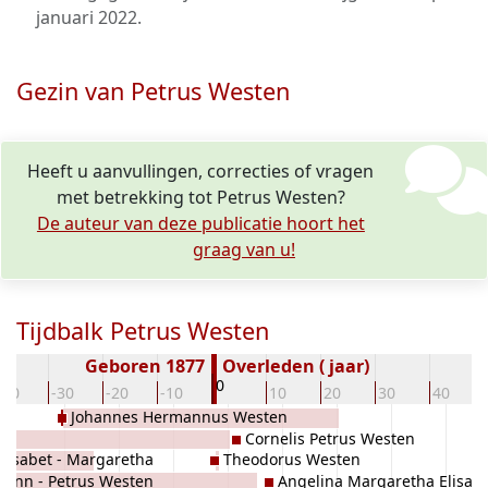
januari 2022
.
Gezin van Petrus Westen
Heeft u aanvullingen, correcties of vragen
met betrekking tot Petrus Westen?
De auteur van deze publicatie hoort het
graag van u!
Tijdbalk Petrus Westen
Geboren 1877
Overleden ( jaar)
0
-40
-30
-20
-10
10
20
30
40
Johannes Hermannus Westen
Cornelis Petrus Westen
lisabet - Margaretha
Theodorus Westen
ohann - Petrus Westen
Angelina Margaretha Elisab