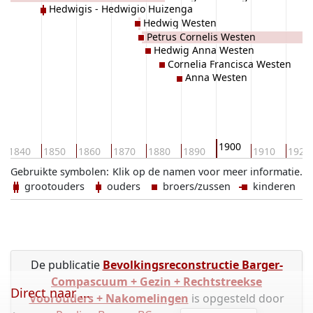
Hedwigis - Hedwigio Huizenga
Hedwig Westen
Petrus Cornelis Westen
Hedwig Anna Westen
Cornelia Francisca Westen
Anna Westen
1900
1840
1850
1860
1870
1880
1890
1910
1920
Gebruikte symbolen:
Klik op de namen voor meer informatie.
grootouders
ouders
broers/zussen
kinderen
De publicatie
Bevolkingsreconstructie Barger-
Compascuum + Gezin + Rechtstreekse
Direct naar ...
Voorouders + Nakomelingen
is opgesteld door