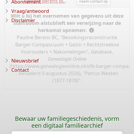
Pauline Berens BC
.
Abonnement
neem contact op
Vraag/antwoord
Wilt u bij het overnemen van gegevens uit deze
Disclaimer
stamboom alstublieft een verwijzing naar de
herkomst opnemen:
Pauline Berens BC, "Bevolkingsreconstructie
Barger-Compascuum + Gezin + Rechtstreekse
Voorouders + Nakomelingen", database,
Genealogie Online
Nieuwsbrief
(
https://www.genealogieonline.nl/ofb-barger-compas
Contact
: benaderd 9 augustus 2026), "Petrus Westen
(1877-1878)".
Bewaar uw familiegeschiedenis, vorm
een digitaal familiearchief