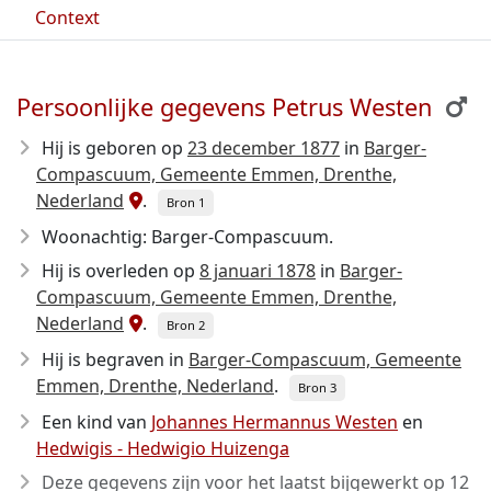
Context
Persoonlijke gegevens Petrus Westen
Hij is geboren op
23 december 1877
in
Barger-
Compascuum, Gemeente Emmen, Drenthe,
Nederland
.
Bron 1
Woonachtig: Barger-Compascuum.
Hij is overleden op
8 januari 1878
in
Barger-
Compascuum, Gemeente Emmen, Drenthe,
Nederland
.
Bron 2
Hij is begraven in
Barger-Compascuum, Gemeente
Emmen, Drenthe, Nederland
.
Bron 3
Een kind van
Johannes Hermannus Westen
en
Hedwigis - Hedwigio Huizenga
Deze gegevens zijn voor het laatst bijgewerkt op
12