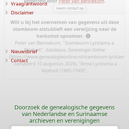
opgesteld door
Peter van Bennekom
.
Vraag/antwoord
neem contact op
Disclaimer
Wilt u bij het overnemen van gegevens uit deze
stamboom alstublieft een verwijzing naar de
herkomst opnemen:
Peter van Bennekom, "Stamboom Lycklama a
Nijeholt", database,
Genealogie Online
Nieuwsbrief
(
https://www.genealogieonline.nl/stamboom-lycklama-
Contact
: benaderd 10 augustus 2026), "Anna Lycklama a
Nijeholt (1885-1949)".
Doorzoek de genealogische gegevens
van Nederlandse en Surinaamse
archieven en verenigingen