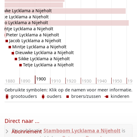
euwke Lycklama a Nijeholt
ntje Lycklama a Nijeholt
Aizo Lycklama a Nijeholt
Antje Lycklama a Nijeholt
Pieter Lycklama a Nijeholt
Jacob Lycklama a Nijeholt
Mintje Lycklama a Nijeholt
Dieuwke Lycklama a Nijeholt
Sikke Lycklama a Nijeholt
Tetje Lycklama a Nijeholt
1900
1880
1890
1910
1920
1930
1940
1950
196
Gebruikte symbolen:
Klik op de namen voor meer informatie.
grootouders
ouders
broers/zussen
kinderen
Direct naar ...
De publicatie
Stamboom Lycklama a Nijeholt
is
Abonnement