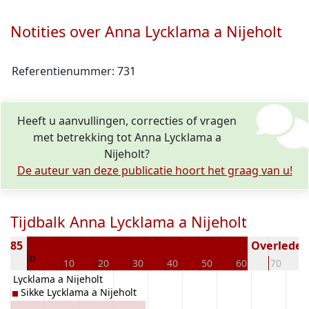
Notities over Anna Lycklama a Nijeholt
Referentienummer: 731
Heeft u aanvullingen, correcties of vragen
met betrekking tot Anna Lycklama a
Nijeholt?
De auteur van deze publicatie hoort het graag van u!
Tijdbalk Anna Lycklama a Nijeholt
1885
Overleden 
0
10
10
20
30
40
50
60
70
je Lycklama a Nijeholt
Sikke Lycklama a Nijeholt