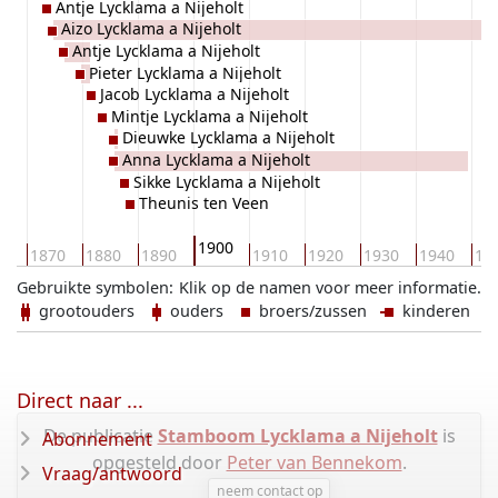
Antje Lycklama a Nijeholt
Aizo Lycklama a Nijeholt
Antje Lycklama a Nijeholt
Pieter Lycklama a Nijeholt
Jacob Lycklama a Nijeholt
Mintje Lycklama a Nijeholt
Dieuwke Lycklama a Nijeholt
Anna Lycklama a Nijeholt
Sikke Lycklama a Nijeholt
Theunis ten Veen
1900
60
1870
1880
1890
1910
1920
1930
1940
19
Gebruikte symbolen:
Klik op de namen voor meer informatie.
grootouders
ouders
broers/zussen
kinderen
Direct naar ...
De publicatie
Stamboom Lycklama a Nijeholt
is
Abonnement
opgesteld door
Peter van Bennekom
.
Vraag/antwoord
neem contact op