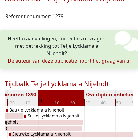
Referentienummer: 1279
Heeft u aanvullingen, correcties of vragen
met betrekking tot Tetje Lycklama a
Nijeholt?
De auteur van deze publicatie hoort het graag van u!
Tijdbalk Tetje Lycklama a Nijeholt
Geboren 1890
Overlijden onbeken
0
-20
-10
10
20
30
40
50
60
Baukje Lycklama a Nijeholt
Sikke Lycklama a Nijeholt
 Nijeholt
huis
Sieuwke Lycklama a Nijeholt