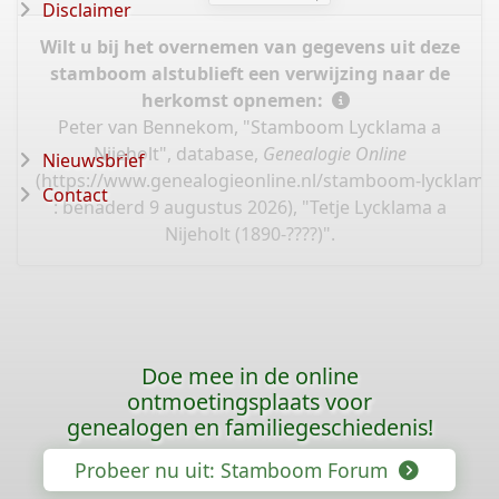
Disclaimer
Wilt u bij het overnemen van gegevens uit deze
stamboom alstublieft een verwijzing naar de
herkomst opnemen:
Peter van Bennekom, "Stamboom Lycklama a
Nijeholt", database,
Genealogie Online
Nieuwsbrief
(
https://www.genealogieonline.nl/stamboom-lycklama-
Contact
: benaderd 9 augustus 2026), "Tetje Lycklama a
Nijeholt (1890-????)".
Doe mee in de online
ontmoetingsplaats voor
genealogen en familiegeschiedenis!
Probeer nu uit: Stamboom Forum