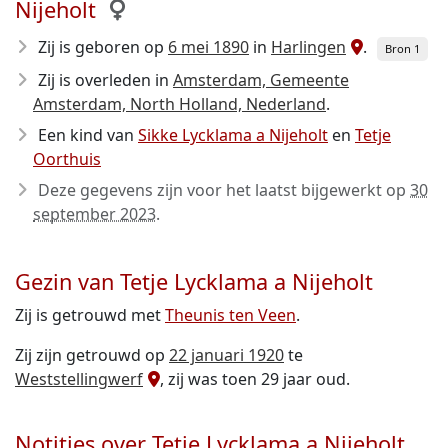
Nijeholt
Zij is geboren op
6 mei 1890
in
Harlingen
.
Bron 1
Zij is overleden in
Amsterdam, Gemeente
Amsterdam, North Holland, Nederland
.
Een kind van
Sikke Lycklama a Nijeholt
en
Tetje
Oorthuis
Deze gegevens zijn voor het laatst bijgewerkt op
30
september 2023
.
Gezin van Tetje Lycklama a Nijeholt
Zij is getrouwd met
Theunis ten Veen
.
Zij zijn getrouwd op
22 januari 1920
te
Weststellingwerf
, zij was toen 29 jaar oud.
Notities over Tetje Lycklama a Nijeholt