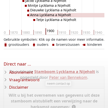
Jacob Lycklama a Nijeholt
Mintje Lycklama a Nijeholt
Dieuwke Lycklama a Nijeholt
Anna Lycklama a Nijeholt
Tetje Lycklama a Nijeholt
1900
860
1870
1880
1890
1910
1920
1930
1940
Gebruikte symbolen:
Klik op de namen voor meer informatie.
grootouders
ouders
broers/zussen
kinderen
Direct naar ...
De publicatie
Stamboom Lycklama a Nijeholt
is
Abonnement
opgesteld door
Peter van Bennekom
.
Vraag/antwoord
neem contact op
Disclaimer
Wilt u bij het overnemen van gegevens uit deze
stamboom alstublieft een verwijzing naar de
herkomst opnemen: