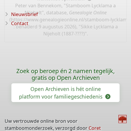
Peter van Bennekom, "Stamboom Lycklama a
Nijeholt", database,
Genealogie Online
Nieuwsbrief
(
https://www.genealogieonline.nl/stamboom-lycklama-
Contact
: benaderd 9 augustus 2026), "Sikke Lycklama a
Nijeholt (1887-????)".
Zoek op beroep én 2 namen tegelijk,
gratis op Open Archieven
Open Archieven is hét online
platform voor familiegeschiedenis
Uw vertrouwde online bron voor
stamboomonderzoek, verzorgd door
Coret