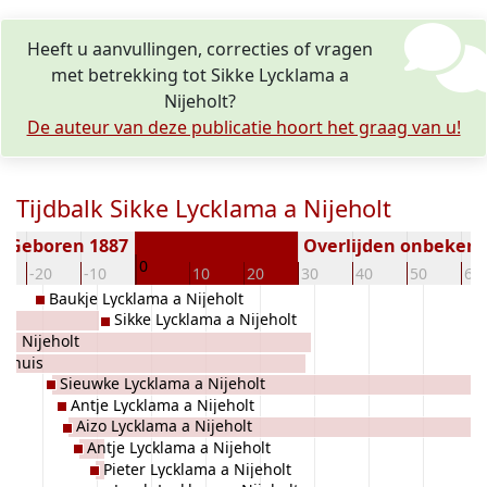
Heeft u aanvullingen, correcties of vragen
met betrekking tot Sikke Lycklama a
Nijeholt?
De auteur van deze publicatie hoort het graag van u!
Tijdbalk Sikke Lycklama a Nijeholt
Geboren 1887
Overlijden onbeken
0
-20
-10
10
20
30
40
50
60
Baukje Lycklama a Nijeholt
Sikke Lycklama a Nijeholt
 a Nijeholt
rthuis
Sieuwke Lycklama a Nijeholt
Antje Lycklama a Nijeholt
Aizo Lycklama a Nijeholt
Antje Lycklama a Nijeholt
Pieter Lycklama a Nijeholt