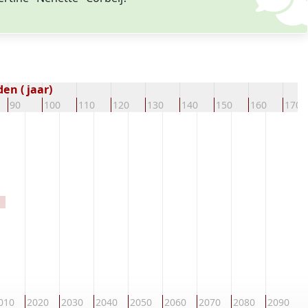
en ( jaar)
90
100
110
120
130
140
150
160
170
2
010
2020
2030
2040
2050
2060
2070
2080
2090