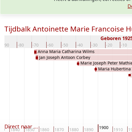
D
Tijdbalk Antoinette Marie Francoise H
Geboren 192
-90
-80
-70
-60
-50
-40
-30
-20
-10
Anna Maria Catharina Wilms
Jan Joseph Antoon Corbey
Marie Joseph Peter Mathi
Maria Hubertina 
Direct naar ...
1900
830
1840
1850
1860
1870
1880
1890
1910
1