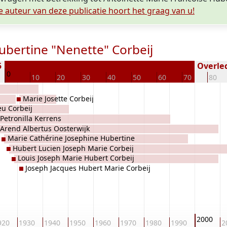
e auteur van deze publicatie hoort het graag van u!
ubertine "Nenette" Corbeij
5
Overled
0
10
20
30
40
50
60
70
80
Marie Josette Corbeij
eu Corbeij
Petronilla Kerrens
Arend Albertus Oosterwijk
Marie Cathérine Josephine Hubertine
Hubert Lucien Joseph Marie Corbeij
Corbeij
Louis Joseph Marie Hubert Corbeij
Joseph Jacques Hubert Marie Corbeij
2000
920
1930
1940
1950
1960
1970
1980
1990
2