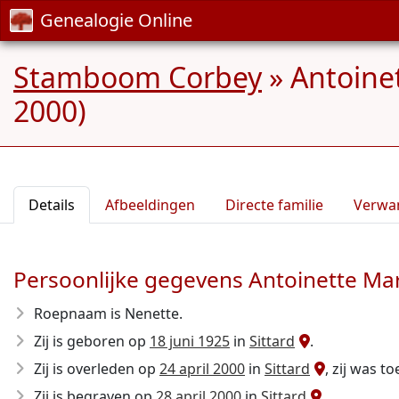
Genealogie Online
Stamboom Corbey
»
Antoine
2000)
Details
Afbeeldingen
Directe familie
Verwa
Persoonlijke gegevens Antoinette Mar
Roepnaam is Nenette.
Zij is geboren op
18 juni 1925
in
Sittard
.
Zij is overleden op
24 april 2000
in
Sittard
, zij was t
Zij is begraven op
28 april 2000
in
Sittard
.