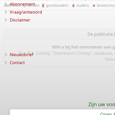
Abonnement
Gebruikte symbolen:
grootouders
ouders
broers/z
Vraag/antwoord
Disclaimer
De publicatie
Wilt u bij het overnemen van 
Drs. R.A. Corbeij, "Stamboom Corbey", database,
Nieuwsbrief
"Anto
Contact
Zijn uw vo
Open A