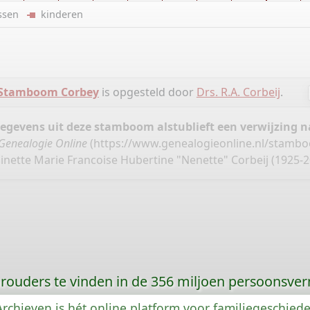
ussen
kinderen
Stamboom Corbey
is opgesteld door
Drs. R.A. Corbeij
.
gegevens uit deze stamboom alstublieft een verwijzing
Genealogie Online
(
https://www.genealogieonline.nl/stamb
inette Marie Francoise Hubertine "Nenette" Corbeij (1925-2
orouders te vinden in de 356 miljoen persoonsve
rchieven is hét online platform voor familiegeschied