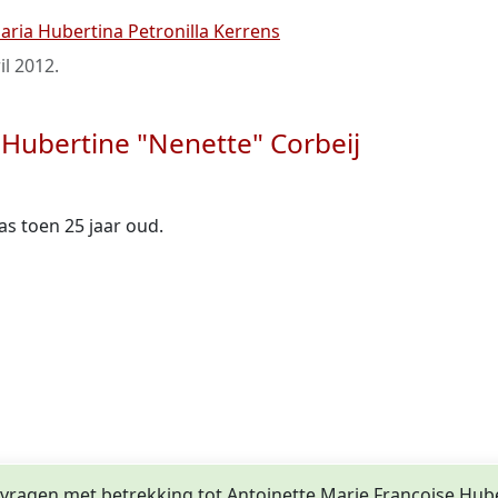
aria Hubertina Petronilla Kerrens
il 2012
.
 Hubertine "Nenette" Corbeij
was toen 25 jaar oud.
f vragen met betrekking tot Antoinette Marie Francoise Hub