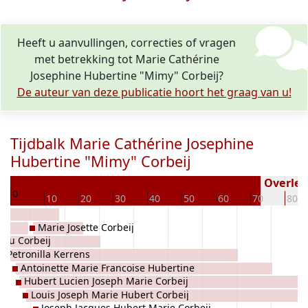
Heeft u aanvullingen, correcties of vragen
met betrekking tot Marie Cathérine
Josephine Hubertine "Mimy" Corbeij?
De auteur van deze publicatie hoort het graag van u!
Tijdbalk Marie Cathérine Josephine
Hubertine "Mimy" Corbeij
24
Overlede
0
10
20
30
40
50
60
70
80
Marie Josette Corbeij
ieu Corbeij
 Petronilla Kerrens
Antoinette Marie Francoise Hubertine
Hubert Lucien Joseph Marie Corbeij
Corbeij
Louis Joseph Marie Hubert Corbeij
Joseph Jacques Hubert Marie Corbeij