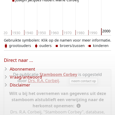
2000
1920
1930
1940
1950
1960
1970
1980
1990
Gebruikte symbolen:
Klik op de namen voor meer informatie.
grootouders
ouders
broers/zussen
kinderen
Direct naar ...
Abonnement
De publicatie
Stamboom Corbey
is opgesteld
Vraag/antwoord
door
Drs. R.A. Corbeij
.
neem contact op
Disclaimer
Wilt u bij het overnemen van gegevens uit deze
stamboom alstublieft een verwijzing naar de
herkomst opnemen:
Drs. R.A. Corbeij, "Stamboom Corbey", database,