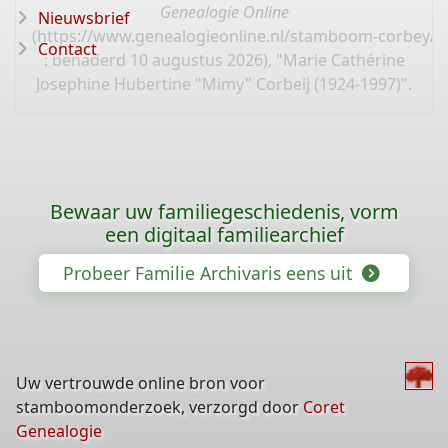
Genealogie Online
Nieuwsbrief
(
https://www.genealogieonline.nl/stamboom-corbey/I
Contact
: benaderd 10 augustus 2026), "Marie Cathérine
Josephine Hubertine "Mimy" Corbeij (1924-1997)".
Bewaar uw familiegeschiedenis, vorm
een digitaal familiearchief
Probeer Familie Archivaris eens uit
Uw vertrouwde online bron voor
stamboomonderzoek, verzorgd door
Coret
Genealogie