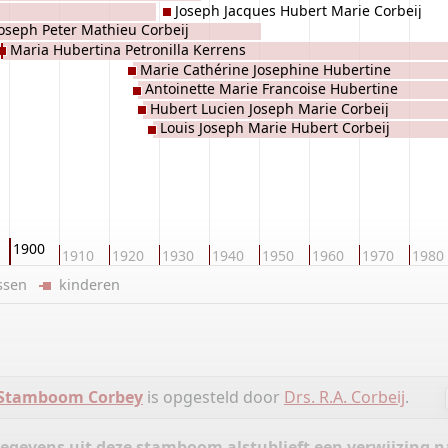
Joseph Jacques Hubert Marie Corbeij
oseph Peter Mathieu Corbeij
Maria Hubertina Petronilla Kerrens
Marie Cathérine Josephine Hubertine
Antoinette Marie Francoise Hubertine
Corbeij
Hubert Lucien Joseph Marie Corbeij
Corbeij
Louis Joseph Marie Hubert Corbeij
1900
1910
1920
1930
1940
1950
1960
1970
1980
ussen
kinderen
Stamboom Corbey
is opgesteld door
Drs. R.A. Corbeij
.
gegevens uit deze stamboom alstublieft een verwijzing