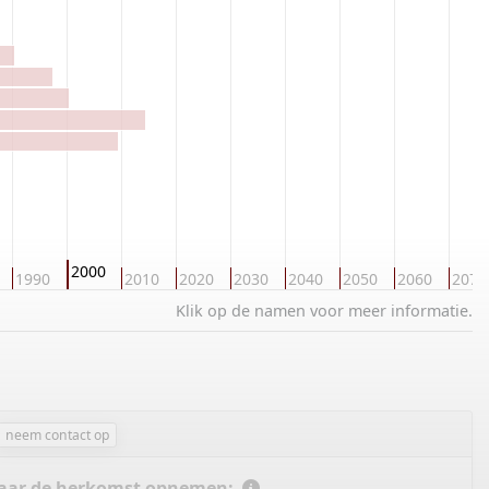
2000
1990
2010
2020
2030
2040
2050
2060
2070
Klik op de namen voor meer informatie.
neem contact op
 naar de herkomst opnemen: