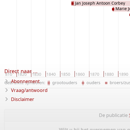
Jan Joseph Antoon Corbey
Marie J
Direct naar ...
1810
1820
1830
1840
1850
1860
1870
1880
1890
Abonnement
Gebruikte symbolen:
grootouders
ouders
broers/z
Vraag/antwoord
Disclaimer
De publicatie
Wilt u bij het overnemen van 