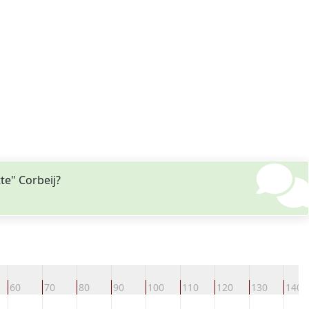
te" Corbeij?
60
70
80
90
100
110
120
130
140