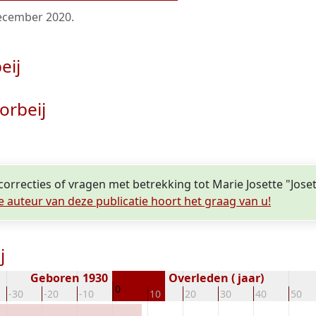
ecember 2020
.
eij
orbeij
correcties of vragen met betrekking tot Marie Josette "Joset
e auteur van deze publicatie hoort het graag van u!
j
Geboren 1930
Overleden ( jaar)
0
-30
-20
-10
10
20
30
40
50