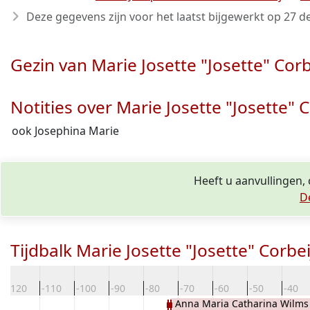
Deze gegevens zijn voor het laatst bijgewerkt op
27 d
Gezin van Marie Josette "Josette" Corb
Notities over Marie Josette "Josette" C
ook Josephina Marie
Heeft u aanvullingen, 
D
Tijdbalk Marie Josette "Josette" Corbei
-120
-110
-100
-90
-80
-70
-60
-50
-40
Anna Maria Catharina Wilms