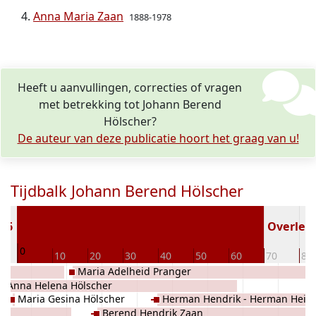
Anna Maria Zaan
1888-1978
Heeft u aanvullingen, correcties of vragen
met betrekking tot Johann Berend
Hölscher?
De auteur van deze publicatie hoort het graag van u!
Tijdbalk Johann Berend Hölscher
856
Overlede
0
10
20
30
40
50
60
70
80
Maria Adelheid Pranger
Anna Helena Hölscher
-
Maria Gesina Hölscher
Herman Hendrik - Herman Heinr
Berend Hendrik Zaan
Hölscher