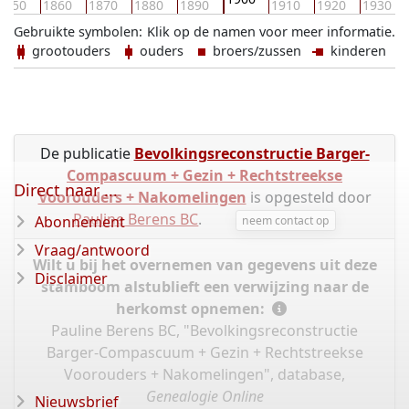
1850
1860
1870
1880
1890
1910
1920
1930
Gebruikte symbolen:
Klik op de namen voor meer informatie.
grootouders
ouders
broers/zussen
kinderen
De publicatie
Bevolkingsreconstructie Barger-
Compascuum + Gezin + Rechtstreekse
Direct naar ...
Voorouders + Nakomelingen
is opgesteld door
Pauline Berens BC
.
Abonnement
neem contact op
Vraag/antwoord
Wilt u bij het overnemen van gegevens uit deze
Disclaimer
stamboom alstublieft een verwijzing naar de
herkomst opnemen:
Pauline Berens BC, "Bevolkingsreconstructie
Barger-Compascuum + Gezin + Rechtstreekse
Voorouders + Nakomelingen", database,
Genealogie Online
Nieuwsbrief