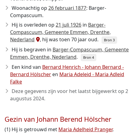
Woonachtig op
26 februari 1877
: Barger-
Compascuum.
Hij is overleden op
21 juli 1926
in
Barger-
Compascuum, Gemeente Emmen, Drenthe,
Nederland
, hij was toen 70 jaar oud.
Bron 3
Hij is begraven in
Barger-Compascuum, Gemeente
Emmen, Drenthe, Nederland
.
Bron 4
Een kind van
Bernard Henrich - Johann Bernard -
Bernard Hölscher
en
Maria Adeleid - Maria Adleid
Falke
Deze gegevens zijn voor het laatst bijgewerkt op
2
augustus 2024
.
Gezin van Johann Berend Hölscher
(1) Hij is getrouwd met
Maria Adelheid Pranger
.