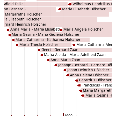
a Adleid Falke
Wilhelmus Hendrikus Hö
ohann Bernard -
Maria Elisabeth Hölscher
na Margaretha Hölscher
aria Elisabeth Hölscher
Bernard Heinrich Hölscher
Anna Maria - Maria Elisabeth Zaan
Maria Angela Hölscher
Maria Gesina - Maria Geziena Hölscher
Maria Catharina - Katharina Hölscher
Maria Thecla Hölscher
Maria Catharina Aleid
Geert - Gerhard Zaan
Maria Aleida - Maria Adelheid Zaan
Anna Maria Zaan
Johan(n) Bernard - Bernard Höls
Johan Heinrich Hölscher
Anna Helena Hölscher
Gerardus Hölscher
Franciscus - Frans 
Maria Margaretha 
Maria Gesina Höl
1900