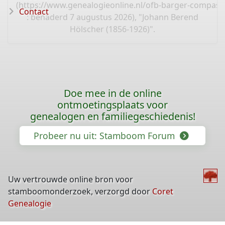
(
https://www.genealogieonline.nl/ofb-barger-compas
Contact
: benaderd 7 augustus 2026), "Johann Berend
Hölscher (1856-1926)".
Doe mee in de online
ontmoetingsplaats voor
genealogen en familiegeschiedenis!
Probeer nu uit: Stamboom Forum
Uw vertrouwde online bron voor
stamboomonderzoek, verzorgd door
Coret
Genealogie