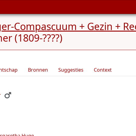
rger-Compascuum + Gezin + Re
er (1809-????)
ntschap
Bronnen
Suggesties
Context
r
rgaretha Huge