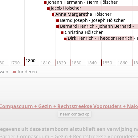
Johann Hermann - Herm Hölscher
Jacob Hölscher
Anna Margaretha Hölscher
Bernd Joseph - Joseph Hölscher
Bernard Henrich - Johann Bernard -
Christina Hölscher
Bernard Hölscher
Dirk Henrich - Theodor Henrich -
- Dirk Hölscher
1800
80
1790
1810
1820
1830
1840
1850
1860
18
ussen
kinderen
-Compascuum + Gezin + Rechtstreekse Voorouders + Na
neem contact op
gegevens uit deze stamboom alstublieft een verwijzing
ie Barger-Compascuum + Gezin + Rechtstreekse Voorouders