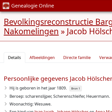
Genealogie Online
Bevolkingsreconstructie Ba
Nakomelingen
»
Jacob Hölsch
Details
Afbeeldingen
Directe familie
Verwa
Persoonlijke gegevens Jacob Hölsche
Hij is geboren in het jaar 1809
.
Bron 1
Beroep: scharenslijper, Scherenschleifer, Heuermann.
Woonachtig: Wesuwe.
Een kind van
Joan Jacob - Johann Hölscher
en
Anna Ma