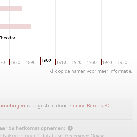
 Theodor
1900
70
1880
1890
1910
1920
1930
1940
1950
1
Klik op de namen voor meer informatie.
komelingen
is opgesteld door
Pauline Berens BC
.
 naar de herkomst opnemen:
 + Nakomelingen", database,
Genealogie Online