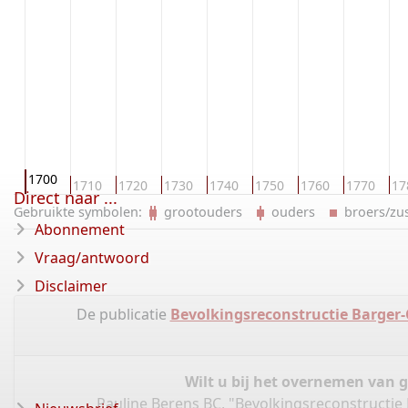
1700
90
1710
1720
1730
1740
1750
1760
1770
17
Direct naar ...
Gebruikte symbolen:
grootouders
ouders
broers/z
Abonnement
Vraag/antwoord
Disclaimer
De publicatie
Bevolkingsreconstructie Barger
Wilt u bij het overnemen van 
Pauline Berens BC, "Bevolkingsreconstruct