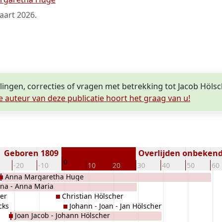
aart 2026
.
lingen, correcties of vragen met betrekking tot Jacob Höls
e auteur van deze publicatie hoort het graag van u!
Geboren 1809
Overlijden onbeken
0
-20
-10
10
20
30
40
50
60
Anna Margaretha Huge
na - Anna Maria
her
Christian Hölscher
cks
Johann - Joan - Jan Hölscher
Joan Jacob - Johann Hölscher