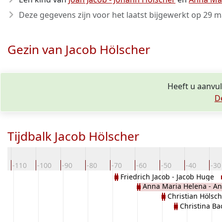
Deze gegevens zijn voor het laatst bijgewerkt op
29 m
Gezin van Jacob Hölscher
Heeft u aanvul
D
Tijdbalk Jacob Hölscher
0
-110
-100
-90
-80
-70
-60
-50
-40
-30
Friedrich Jacob - Jacob Huge
Anna Maria Helena - An
Christian Hölsc
Wendels
Christina Ba