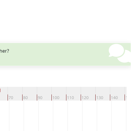
cher?
d
70
80
90
100
110
120
130
140
15