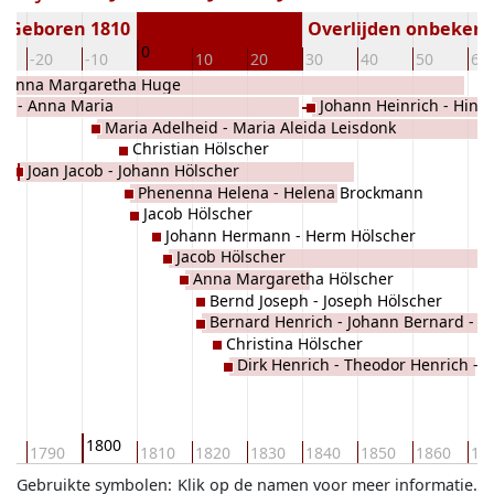
Geboren 1810
Overlijden onbeken
0
-20
-10
10
20
30
40
50
60
Anna Margaretha Huge
na - Anna Maria
Johann Heinrich - Hindr
er
Maria Adelheid - Maria Aleida Leisdonk
ks
Christian Hölscher
Joan Jacob - Johann Hölscher
Phenenna Helena - Helena Brockmann
Jacob Hölscher
Johann Hermann - Herm Hölscher
Jacob Hölscher
Anna Margaretha Hölscher
Bernd Joseph - Joseph Hölscher
Bernard Henrich - Johann Bernard -
Christina Hölscher
Bernard Hölscher
Dirk Henrich - Theodor Henrich - 
- Dirk Hölscher
1800
80
1790
1810
1820
1830
1840
1850
1860
18
Gebruikte symbolen:
Klik op de namen voor meer informatie.