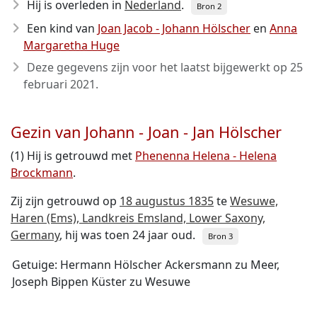
Hij is overleden in
Nederland
.
Bron 2
Een kind van
Joan Jacob - Johann Hölscher
en
Anna
Margaretha Huge
Deze gegevens zijn voor het laatst bijgewerkt op
25
februari 2021
.
Gezin van Johann - Joan - Jan Hölscher
(1) Hij is getrouwd met
Phenenna Helena - Helena
Brockmann
.
Zij zijn getrouwd op
18 augustus 1835
te
Wesuwe,
Haren (Ems), Landkreis Emsland, Lower Saxony,
Germany
, hij was toen 24 jaar oud.
Bron 3
Getuige: Hermann Hölscher Ackersmann zu Meer,
Joseph Bippen Küster zu Wesuwe