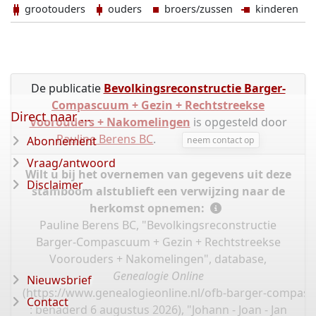
grootouders
ouders
broers/zussen
kinderen
De publicatie
Bevolkingsreconstructie Barger-
Compascuum + Gezin + Rechtstreekse
Direct naar ...
Voorouders + Nakomelingen
is opgesteld door
Pauline Berens BC
.
Abonnement
neem contact op
Vraag/antwoord
Wilt u bij het overnemen van gegevens uit deze
Disclaimer
stamboom alstublieft een verwijzing naar de
herkomst opnemen:
Pauline Berens BC, "Bevolkingsreconstructie
Barger-Compascuum + Gezin + Rechtstreekse
Voorouders + Nakomelingen", database,
Genealogie Online
Nieuwsbrief
(
https://www.genealogieonline.nl/ofb-barger-compas
Contact
: benaderd 6 augustus 2026), "Johann - Joan - Jan