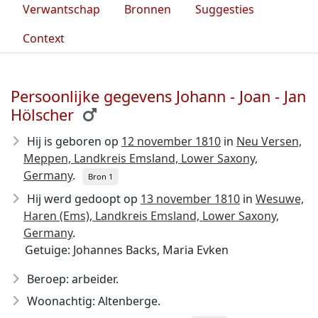
Verwantschap
Bronnen
Suggesties
Context
Persoonlijke gegevens Johann - Joan - Jan
Hölscher
Hij is geboren op
12 november 1810
in
Neu Versen,
Meppen, Landkreis Emsland, Lower Saxony,
Germany
.
Bron 1
Hij werd gedoopt op
13 november 1810
in
Wesuwe,
Haren (Ems), Landkreis Emsland, Lower Saxony,
Germany
.
Getuige: Johannes Backs, Maria Evken
Beroep: arbeider.
Woonachtig: Altenberge.