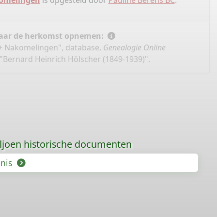
komelingen
is opgesteld door
Pauline Berens BC
.
 naar de herkomst opnemen:
 + Nakomelingen", database,
Genealogie Online
"Bernard Heinrich Hölscher (1849-1939)".
iljoen historische documenten
enis