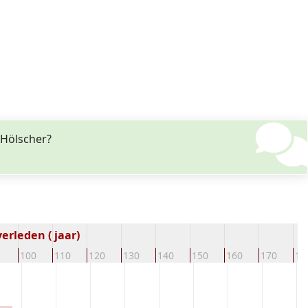
 Hölscher?
erleden ( jaar)
100
110
120
130
140
150
160
170
18