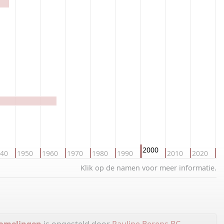
2000
40
1950
1960
1970
1980
1990
2010
2020
2
Klik op de namen voor meer informatie.