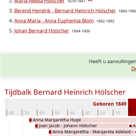
Maria Aleida Hölscher
1879-1947
Berend Hendrik - Bernard Heinrich Hölscher
1883-196
Anna Maria - Anna Euphemia Blom
1892-1892
Johan Bernard Hölscher
1894-1909
Heeft u aanvullingen
D
Tijdbalk Bernard Heinrich Hölscher
Geboren 1849
0
-80
-70
-60
-50
-40
-30
-20
-10
Anna Margaretha Huge
Joan Jacob - Johann Hölscher
A
Anna Margaretha - Margareta Adelaid -