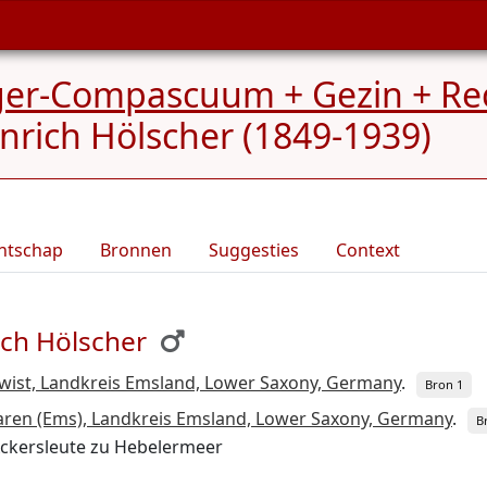
rger-Compascuum + Gezin + Re
nrich Hölscher (1849-1939)
ntschap
Bronnen
Suggesties
Context
ich Hölscher
wist, Landkreis Emsland, Lower Saxony, Germany
.
Bron 1
ren (Ems), Landkreis Emsland, Lower Saxony, Germany
.
B
Ackersleute zu Hebelermeer