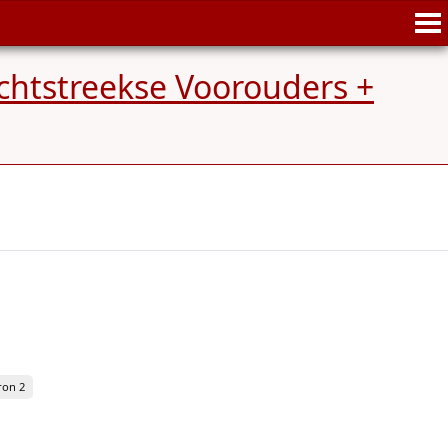
chtstreekse Voorouders +
ron 2