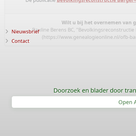
De publicatie
Bevolkingsreconstructie Barger
Wilt u bij het overnemen van 
Pauline Berens BC, "Bevolkingsreconstruct
Nieuwsbrief
(
https://www.genealogieonline.nl/ofb-
Contact
Doorzoek en blader door tran
Open A