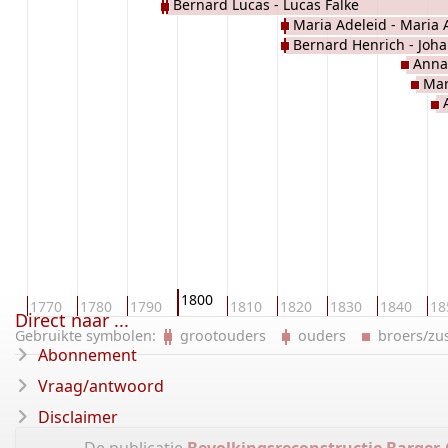
Bernard Lucas - Lucas Falke
Margaretha Wilmes
Maria Adeleid - Maria 
Bernard Henrich - Joh
Anna
Bernard Hölscher
Mar
1800
60
1770
1780
1790
1810
1820
1830
1840
18
Direct naar ...
Gebruikte symbolen:
grootouders
ouders
broers/z
Abonnement
Vraag/antwoord
Disclaimer