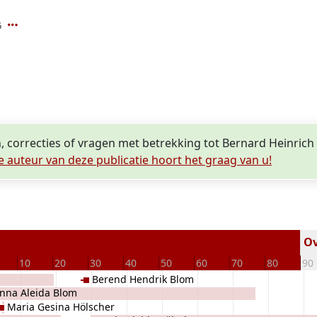
6
, correcties of vragen met betrekking tot Bernard Heinrich
e auteur van deze publicatie hoort het graag van u!
Ov
10
20
30
40
50
60
70
80
90
Berend Hendrik Blom
nna Aleida Blom
Maria Gesina Hölscher