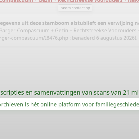
-Compascuum + Gezin + Rechtstreekse Voorouders + Na
neem contact op
gegevens uit deze stamboom alstublieft een verwijzing
ie Barger-Compascuum + Gezin + Rechtstreekse Voorouders
barger-compascuum/I8476.php
: benaderd 6 augustus 2026), 
scripties en samenvattingen van scans van 21 m
rchieven is hét online platform voor familiegeschied