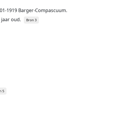
9-01-1919 Barger-Compascuum.
 jaar oud.
Bron 3
n 5