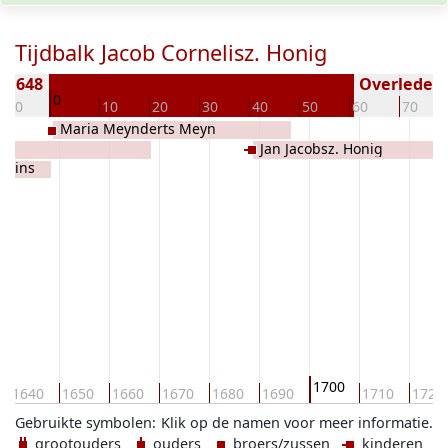
Tijdbalk Jacob Cornelisz. Honig
± 1648
Overleden (
0
-10
10
20
30
40
50
60
70
Maria Meynderts Meyn
ig
Jan Jacobsz. Honig
 Prins
1700
1640
1650
1660
1670
1680
1690
1710
1720
Gebruikte symbolen:
Klik op de namen voor meer informatie.
grootouders
ouders
broers/zussen
kinderen