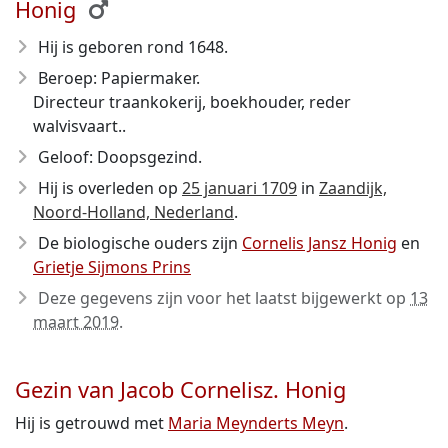
Honig
Hij is geboren rond 1648
.
Beroep: Papiermaker.
Directeur traankokerij, boekhouder, reder
walvisvaart..
Geloof: Doopsgezind.
Hij is overleden op
25 januari 1709
in
Zaandijk,
Noord-Holland, Nederland
.
De biologische ouders zijn
Cornelis Jansz Honig
en
Grietje Sijmons Prins
Deze gegevens zijn voor het laatst bijgewerkt op
13
maart 2019
.
Gezin van Jacob Cornelisz. Honig
Hij is getrouwd met
Maria Meynderts Meyn
.