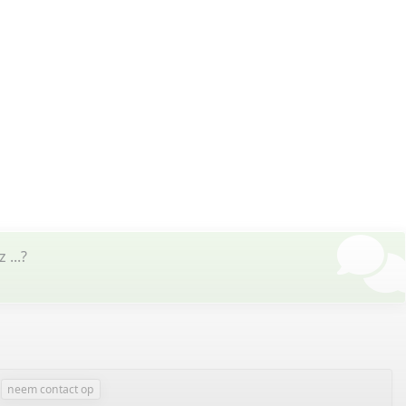
 ...?
neem contact op