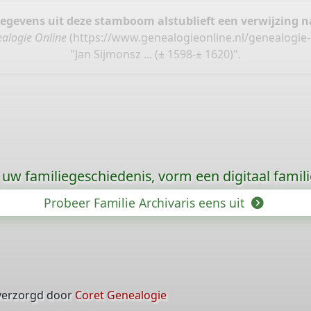
gegevens uit deze stamboom alstublieft een verwijzing
alogie Online
(
https://www.genealogieonline.nl/genealogie-
"Jan Sijmonsz ... (± 1598-± 1620)".
uw familiegeschiedenis, vorm een digitaal famili
Probeer Familie Archivaris eens uit
verzorgd door
Coret Genealogie