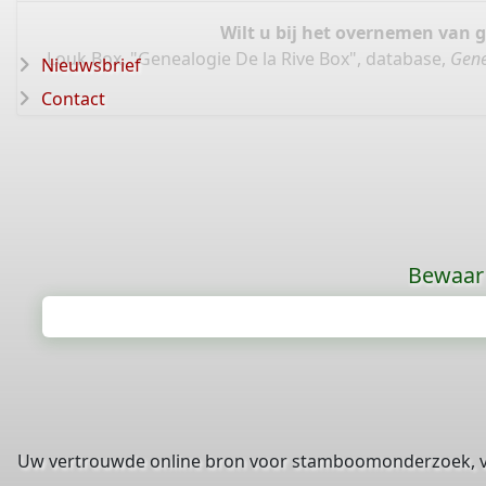
Wilt u bij het overnemen van 
Louk Box, "Genealogie De la Rive Box", database,
Gene
Nieuwsbrief
Contact
Bewaar 
Uw vertrouwde online bron voor stamboomonderzoek, 