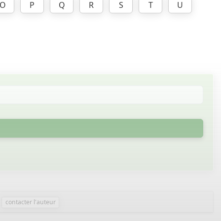
O
P
Q
R
S
T
U
contacter l'auteur