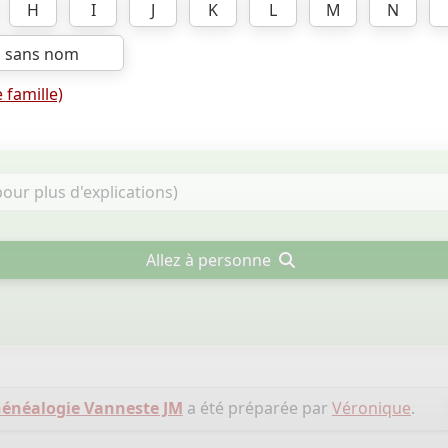
H
I
J
K
L
M
N
s sans nom
 famille)
Allez à personne
énéalogie Vanneste JM
a été préparée par
Véronique
.