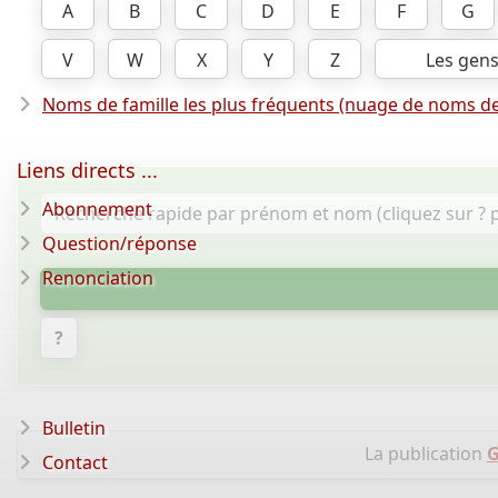
A
B
C
D
E
F
G
V
W
X
Y
Z
Les gen
Noms de famille les plus fréquents (nuage de noms de
Liens directs ...
Abonnement
Question/réponse
Renonciation
?
Bulletin
La publication
G
Contact