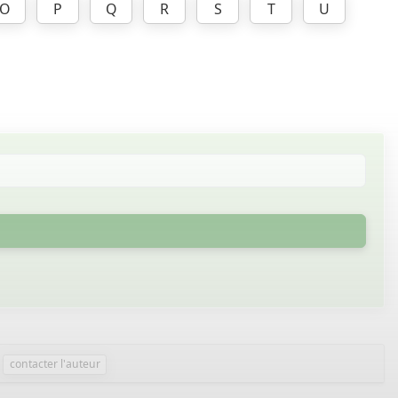
O
P
Q
R
S
T
U
contacter l'auteur