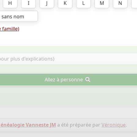
H
I
J
K
L
M
N
s sans nom
 famille)
Allez à personne
énéalogie Vanneste JM
a été préparée par
Véronique
.