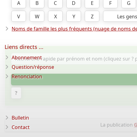
A
B
C
D
E
F
G
V
W
X
Y
Z
Les gen
Noms de famille les plus fréquents (nuage de noms de
Liens directs ...
Abonnement
Question/réponse
Renonciation
?
Bulletin
La publication
G
Contact