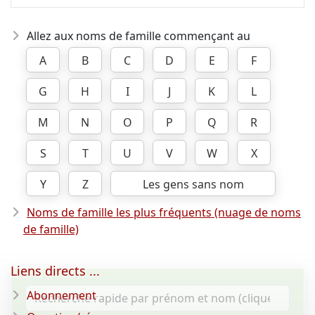
Allez aux noms de famille commençant au
A
B
C
D
E
F
G
H
I
J
K
L
M
N
O
P
Q
R
S
T
U
V
W
X
Y
Z
Les gens sans nom
Noms de famille les plus fréquents (nuage de noms
de famille)
Liens directs ...
Abonnement