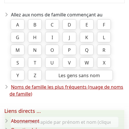
Allez aux noms de famille commençant au
A
B
C
D
E
F
G
H
I
J
K
L
M
N
O
P
Q
R
S
T
U
V
W
X
Y
Z
Les gens sans nom
Noms de famille les plus fréquents (nuage de noms
de famille)
Liens directs ...
Abonnement