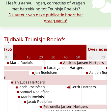
Heeft u aanvullingen, correcties of vragen
met betrekking tot Teunisje Roelofs?
De auteur van deze publicatie hoort het
graag van u!
Tijdbalk Teunisje Roelofs
t 1755
Overleden (
0
-10
10
20
30
40
50
60
70
Maria Roelofs
Andries Jansen Hartgers
Lucas Jansen Hartgers
J
k
Jan Roelofsen
Aaltjen Roelo
erts
Jan Lucas Hartgers
Jacob Roelofsen
Gerrit Hartgers
Samuel Roelofsen
Maria Roelofs
Jacob Roelofsen
Petronella Jansen Hartgers