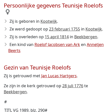
Persoonlijke gegevens Teunisje Roelofs
Zij is geboren in
Kootwijk
.
Ze werd gedoopt op
23 februari 1755
in
Kootwijk
.
Zij is overleden op
15 april 1814
in
Beekbergen
.
Een kind van
Roelof Jacobsen van Ark
en
Annetjen
Beerts
Gezin van Teunisje Roelofs
Zij is getrouwd met
Jan Lucas Hartgers
.
Ze zijn in de kerk getrouwd op
28 juli 1776
te
Beekbergen
.
#
TITL VG 1989, blz. 290#