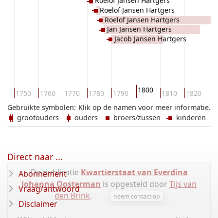
Roelof Jansen Hartgers
Roelof Jansen Hartgers
Roelof Jansen Hartgers
Jan Jansen Hartgers
Jacob Jansen Hartgers
1800
40
1750
1760
1770
1780
1790
1810
1820
18
Gebruikte symbolen:
Klik op de namen voor meer informatie.
grootouders
ouders
broers/zussen
kinderen
Direct naar ...
De publicatie
Kwartierstaat van Everdina
Abonnement
Johanna Oosterman
is opgesteld door
Tijs van
Vraag/antwoord
den Brink
.
neem contact op
Disclaimer