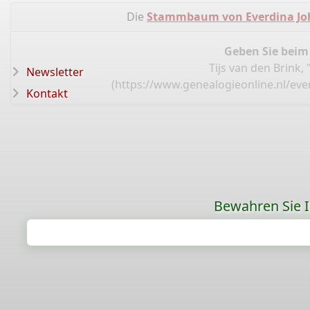
Die
Stammbaum von Everdina J
Geben Sie beim
Tijs van den Brin
Newsletter
(
https://www.genealogieonline.nl/ev
Kontakt
Bewahren Sie Ih