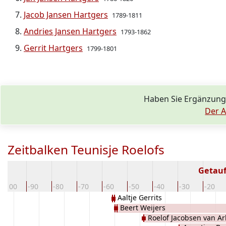
Jacob Jansen Hartgers
1789-1811
Andries Jansen Hartgers
1793-1862
Gerrit Hartgers
1799-1801
Haben Sie Ergänzung
Der A
Zeitbalken Teunisje Roelofs
Getauf
-100
-90
-80
-70
-60
-50
-40
-30
-20
Aaltje Gerrits
Beert Weijers
Roelof Jacobsen van Ar