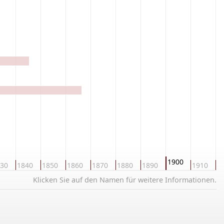
1900
30
1840
1850
1860
1870
1880
1890
1910
1
Klicken Sie auf den Namen für weitere Informationen.