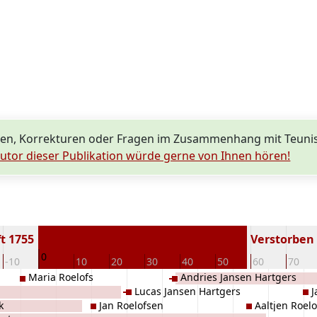
en, Korrekturen oder Fragen im Zusammenhang mit Teunis
utor dieser Publikation würde gerne von Ihnen hören!
t 1755
Verstorben (
0
-10
10
20
30
40
50
60
70
Maria Roelofs
Andries Jansen Hartgers
Lucas Jansen Hartgers
J
k
Jan Roelofsen
Aaltjen Roelo