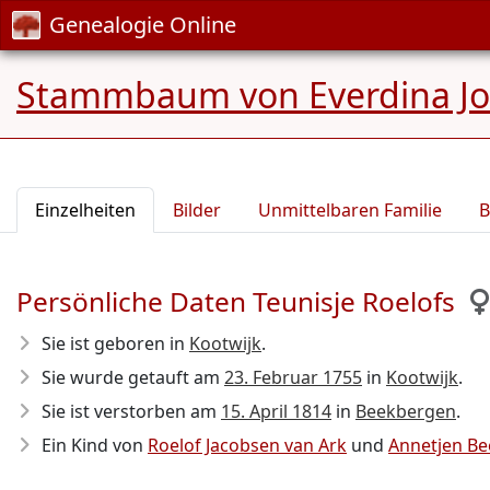
Genealogie Online
Stammbaum von Everdina J
Einzelheiten
Bilder
Unmittelbaren Familie
B
Persönliche Daten Teunisje Roelofs
Sie ist geboren in
Kootwijk
.
Sie wurde getauft am
23. Februar 1755
in
Kootwijk
.
Sie ist verstorben am
15. April 1814
in
Beekbergen
.
Ein Kind von
Roelof Jacobsen van Ark
und
Annetjen Be