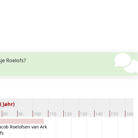
je Roelofs?
 Jahr)
80
90
100
110
120
130
140
150
160
acob Roelofsen van Ark
fs