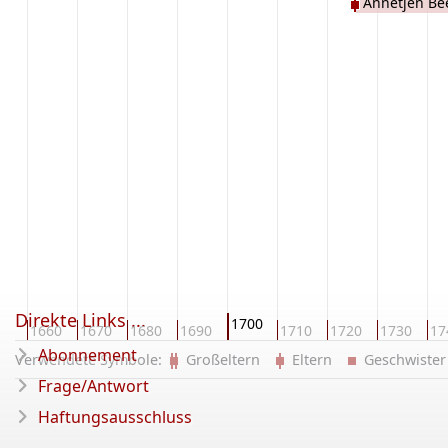
Annetjen Be
Direkte Links ...
1700
50
1660
1670
1680
1690
1710
1720
1730
17
Abonnement
Verwendete Symbole:
Großeltern
Eltern
Geschwist
Frage/Antwort
Haftungsausschluss