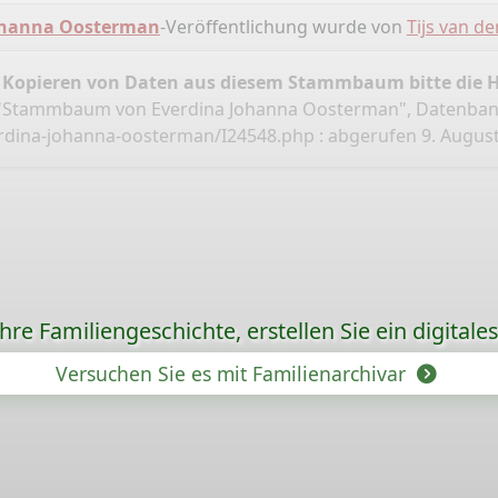
ohanna Oosterman
-Veröffentlichung wurde von
Tijs van de
 Kopieren von Daten aus diesem Stammbaum bitte die 
k, "Stammbaum von Everdina Johanna Oosterman", Datenba
erdina-johanna-oosterman/I24548.php
: abgerufen 9. August
re Familiengeschichte, erstellen Sie ein digitale
Versuchen Sie es mit Familienarchivar