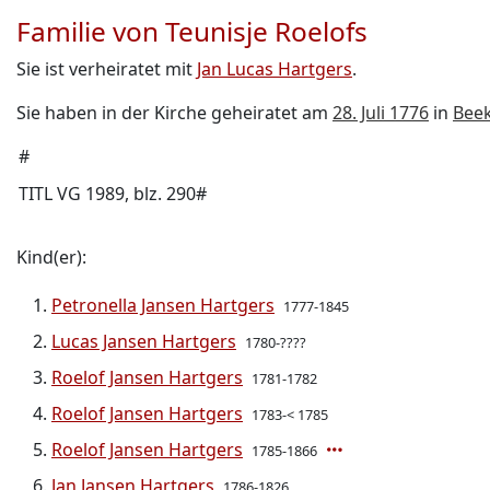
Familie von Teunisje Roelofs
Sie ist verheiratet mit
Jan Lucas Hartgers
.
Sie haben in der Kirche geheiratet am
28. Juli 1776
in
Bee
#
TITL VG 1989, blz. 290#
Kind(er):
Petronella Jansen Hartgers
1777-1845
Lucas Jansen Hartgers
1780-????
Roelof Jansen Hartgers
1781-1782
Roelof Jansen Hartgers
1783-< 1785
Roelof Jansen Hartgers
1785-1866
Jan Jansen Hartgers
1786-1826