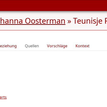
ohanna Oosterman
»
Teunisje 
eziehung
Quellen
Vorschläge
Kontext
erts