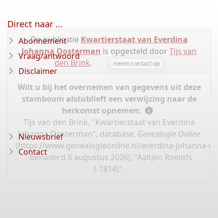
Direct naar ...
De publicatie
Kwartierstaat van Everdina
Abonnement
Johanna Oosterman
is opgesteld door
Tijs van
Vraag/antwoord
den Brink
.
neem contact op
Disclaimer
Wilt u bij het overnemen van gegevens uit deze
stamboom alstublieft een verwijzing naar de
herkomst opnemen:
Tijs van den Brink, "Kwartierstaat van Everdina
Johanna Oosterman", database,
Genealogie Online
Nieuwsbrief
(
https://www.genealogieonline.nl/everdina-johanna-o
Contact
: benaderd 8 augustus 2026), "Aaltjen Roelofs
(-1814)".