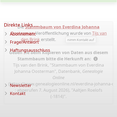
Direkte Links ...
Die
Stammbaum von Everdina Johanna
Oosterman
-Veröffentlichung wurde von
Tijs van
Abonnement
den Brink
erstellt.
nimm Kontakt auf
Frage/Antwort
Haftungsausschluss
Geben Sie beim Kopieren von Daten aus diesem
Stammbaum bitte die Herkunft an:
Tijs van den Brink, "Stammbaum von Everdina
Johanna Oosterman", Datenbank,
Genealogie
Online
(
https://www.genealogieonline.nl/everdina-johanna-o
Newsletter
: abgerufen 7. August 2026), "Aaltjen Roelofs
Kontakt
(-1814)".