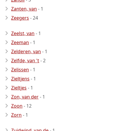
Zanten, van
- 1
Zeegers
- 24
Zeelst, van
- 1
Zeeman
- 1
Zelderen, van
- 1
Zelfde, van 't
- 2
Zelissen
- 1
Zieltjens
- 1
Zieltjes
- 1
Zon, van der
- 1
Zoon
- 12
Zorn
- 1
Zuidwind, van de
- 1