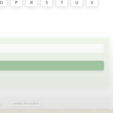
O
P
R
S
T
U
V
n
.
contact the author