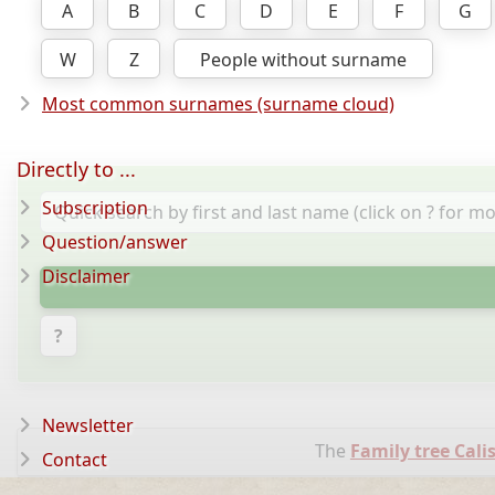
A
B
C
D
E
F
G
W
Z
People without surname
Most common surnames (surname cloud)
Directly to ...
Subscription
Question/answer
Disclaimer
?
Newsletter
The
Family tree Cali
Contact