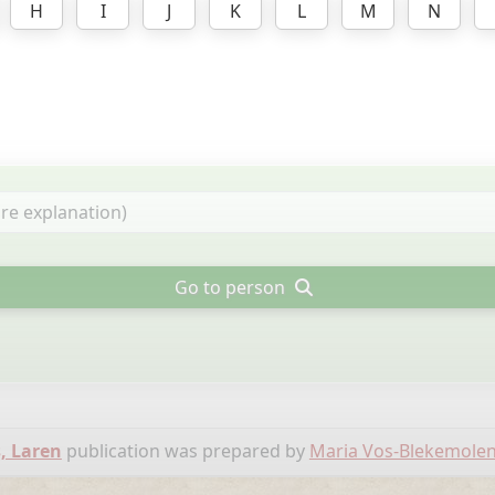
H
I
J
K
L
M
N
Go to person
s, Laren
publication was prepared by
Maria Vos-Blekemole