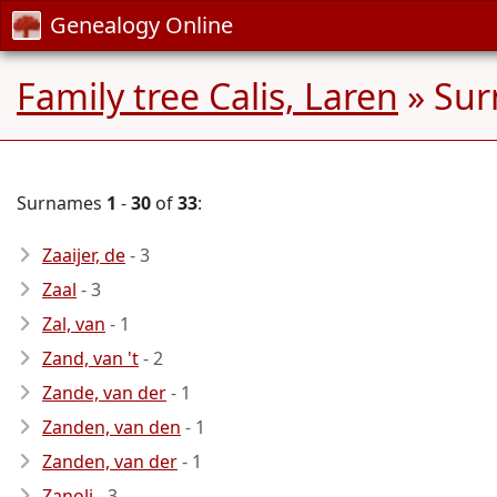
Genealogy Online
Family tree Calis, Laren
» Sur
Surnames
1
-
30
of
33
:
Zaaijer, de
- 3
Zaal
- 3
Zal, van
- 1
Zand, van 't
- 2
Zande, van der
- 1
Zanden, van den
- 1
Zanden, van der
- 1
Zanoli
- 3