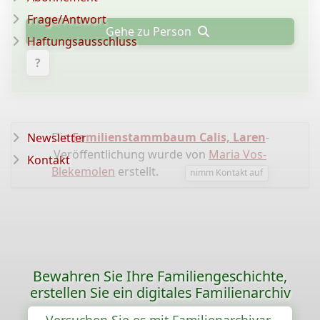
Frage/Antwort
Gehe zu Person
Haftungsausschluss
?
Die
Familienstammbaum Calis, Laren
-
Newsletter
Veröffentlichung wurde von
Maria Vos-
Kontakt
Blekemolen
erstellt.
nimm Kontakt auf
Bewahren Sie Ihre Familiengeschichte,
erstellen Sie ein digitales Familienarchiv