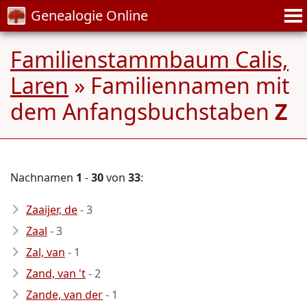
Genealogie Online
Familienstammbaum Calis,
Laren
» Familiennamen mit
dem Anfangsbuchstaben
Z
Nachnamen
1
-
30
von
33
:
Zaaijer, de
- 3
Zaal
- 3
Zal, van
- 1
Zand, van 't
- 2
Zande, van der
- 1