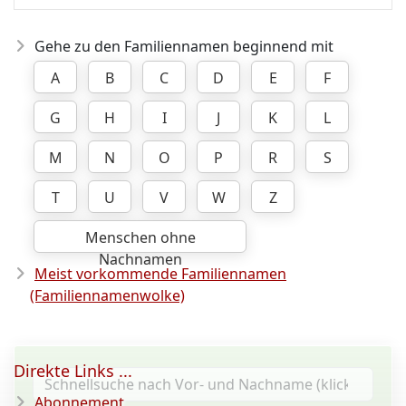
Gehe zu den Familiennamen beginnend mit
A
B
C
D
E
F
G
H
I
J
K
L
M
N
O
P
R
S
T
U
V
W
Z
Menschen ohne
Nachnamen
Meist vorkommende Familiennamen
(Familiennamenwolke)
Direkte Links ...
Abonnement