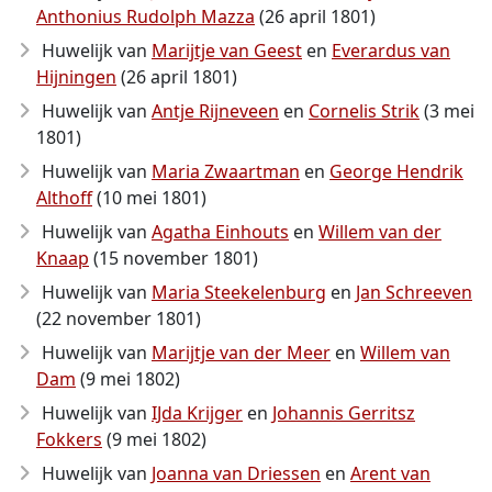
Anthonius Rudolph Mazza
(26 april 1801)
Huwelijk van
Marijtje van Geest
en
Everardus van
Hijningen
(26 april 1801)
Huwelijk van
Antje Rijneveen
en
Cornelis Strik
(3 mei
1801)
Huwelijk van
Maria Zwaartman
en
George Hendrik
Althoff
(10 mei 1801)
Huwelijk van
Agatha Einhouts
en
Willem van der
Knaap
(15 november 1801)
Huwelijk van
Maria Steekelenburg
en
Jan Schreeven
(22 november 1801)
Huwelijk van
Marijtje van der Meer
en
Willem van
Dam
(9 mei 1802)
Huwelijk van
IJda Krijger
en
Johannis Gerritsz
Fokkers
(9 mei 1802)
Huwelijk van
Joanna van Driessen
en
Arent van