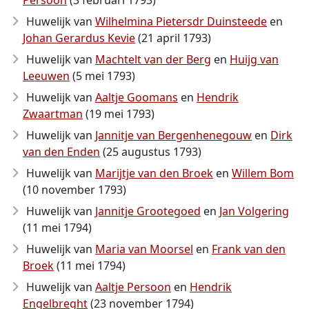
Persoon
(3 februari 1793)
Huwelijk van
Wilhelmina Pietersdr Duinsteede
en
Johan Gerardus Kevie
(21 april 1793)
Huwelijk van
Machtelt van der Berg
en
Huijg van
Leeuwen
(5 mei 1793)
Huwelijk van
Aaltje Goomans
en
Hendrik
Zwaartman
(19 mei 1793)
Huwelijk van
Jannitje van Bergenhenegouw
en
Dirk
van den Enden
(25 augustus 1793)
Huwelijk van
Marijtje van den Broek
en
Willem Bom
(10 november 1793)
Huwelijk van
Jannitje Grootegoed
en
Jan Volgering
(11 mei 1794)
Huwelijk van
Maria van Moorsel
en
Frank van den
Broek
(11 mei 1794)
Huwelijk van
Aaltje Persoon
en
Hendrik
Engelbreght
(23 november 1794)