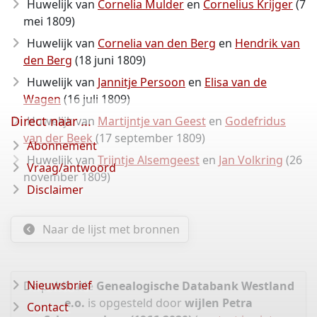
Huwelijk van
Cornelia Mulder
en
Cornelius Krijger
(7
mei 1809)
Huwelijk van
Cornelia van den Berg
en
Hendrik van
den Berg
(18 juni 1809)
Huwelijk van
Jannitje Persoon
en
Elisa van de
Wagen
(16 juli 1809)
Direct naar ...
Huwelijk van
Martijntje van Geest
en
Godefridus
van der Beek
(17 september 1809)
Abonnement
Huwelijk van
Trijntje Alsemgeest
en
Jan Volkring
(26
Vraag/antwoord
november 1809)
Disclaimer
Naar de lijst met bronnen
Nieuwsbrief
De publicatie
Genealogische Databank Westland
e.o.
is opgesteld door
wijlen Petra
Contact