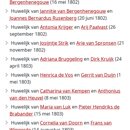
Bergenhenegouw
(16 mei 1802)
Huwelijk van
Jannitje van Bergenhenegouw
en
Joannes Bernardus Rusenberg
(20 juni 1802)
Huwelijk van
Antonia Krijger
en
Arij Paalvast
(26
september 1802)
Huwelijk van
Josijntje Strik
en
Arie van Spronsen
(21
november 1802)
Huwelijk van
Adriana Bruggeling
en
Dirk Kruijk
(24
april 1803)
Huwelijk van
Henrica de Vos
en
Gerrit van Duijn
(1
mei 1803)
Huwelijk van
Catharina van Kempen
en
Anthonius
van den Heuvel
(8 mei 1803)
Huwelijk van
Maria van Luk
en
Pieter Hendriks de
Brabander
(15 mei 1803)
Huwelijk van
Cornelia van Doorn
en
Frans van
Wingerde
(14 augustus 1803)