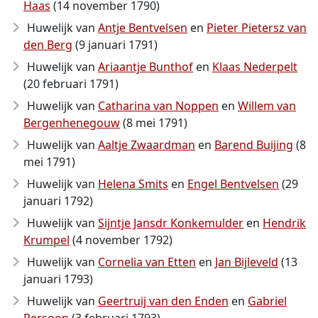
Haas
(14 november 1790)
Huwelijk van
Antje Bentvelsen
en
Pieter Pietersz van
den Berg
(9 januari 1791)
Huwelijk van
Ariaantje Bunthof
en
Klaas Nederpelt
(20 februari 1791)
Huwelijk van
Catharina van Noppen
en
Willem van
Bergenhenegouw
(8 mei 1791)
Huwelijk van
Aaltje Zwaardman
en
Barend Buijing
(8
mei 1791)
Huwelijk van
Helena Smits
en
Engel Bentvelsen
(29
januari 1792)
Huwelijk van
Sijntje Jansdr Konkemulder
en
Hendrik
Krumpel
(4 november 1792)
Huwelijk van
Cornelia van Etten
en
Jan Bijleveld
(13
januari 1793)
Huwelijk van
Geertruij van den Enden
en
Gabriel