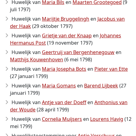
Huwelijk van
Maria Bils
en
Maarten Grootegoed
(9
juli 1797)
Huwelijk van
Marijtje Bruggelingh
en
Jacobus van
der Haak
(29 oktober 1797)
Huwelijk van
Grietje van der Knaap
en
Johannes
Hermanus Post
(19 november 1797)
Huwelijk van
Geertruij van Bergenhenegouw
en
Matthijs Kouwenhoven
(6 mei 1798)
Huwelijk van
Maria Josepha Bots
en
Pieter van Ette
(27 januari 1799)
Huwelijk van
Maria Gomans
en
Barend Lijbeek
(27
januari 1799)
Huwelijk van
Antje van der Doeff
en
Anthonius van
der Woude
(28 april 1799)
Huwelijk van
Cornelia Muijsers
en
Lourens Havig
(12
mei 1799)
Huwelijkstoestemming voor
Antje Verschuur
en