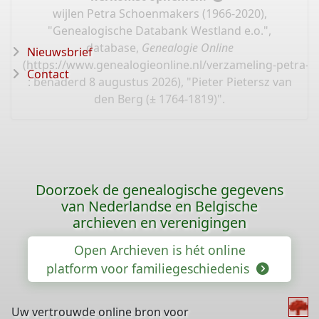
wijlen Petra Schoenmakers (1966-2020),
"Genealogische Databank Westland e.o.",
database,
Genealogie Online
Nieuwsbrief
(
https://www.genealogieonline.nl/verzameling-petra-
Contact
: benaderd 8 augustus 2026), "Pieter Pietersz van
den Berg (± 1764-1819)".
Doorzoek de genealogische gegevens
van Nederlandse en Belgische
archieven en verenigingen
Open Archieven is hét online
platform voor familiegeschiedenis
Uw vertrouwde online bron voor