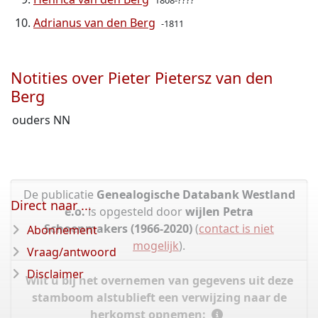
1808-????
Adrianus van den Berg
-1811
Notities over Pieter Pietersz van den
Berg
ouders NN
De publicatie
Genealogische Databank Westland
Direct naar ...
e.o.
is opgesteld door
wijlen Petra
Schoenmakers (1966-2020)
(
contact is niet
Abonnement
mogelijk
).
Vraag/antwoord
Disclaimer
Wilt u bij het overnemen van gegevens uit deze
stamboom alstublieft een verwijzing naar de
herkomst opnemen: