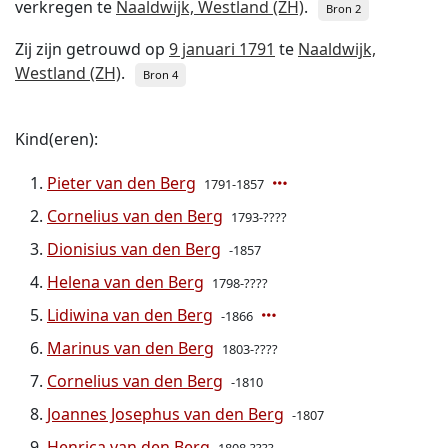
verkregen te
Naaldwijk, Westland (ZH)
.
Bron 2
Zij zijn getrouwd op
9 januari 1791
te
Naaldwijk,
Westland (ZH)
.
Bron 4
Kind(eren):
Pieter van den Berg
1791-1857
Cornelius van den Berg
1793-????
Dionisius van den Berg
-1857
Helena van den Berg
1798-????
Lidiwina van den Berg
-1866
Marinus van den Berg
1803-????
Cornelius van den Berg
-1810
Joannes Josephus van den Berg
-1807
Henrica van den Berg