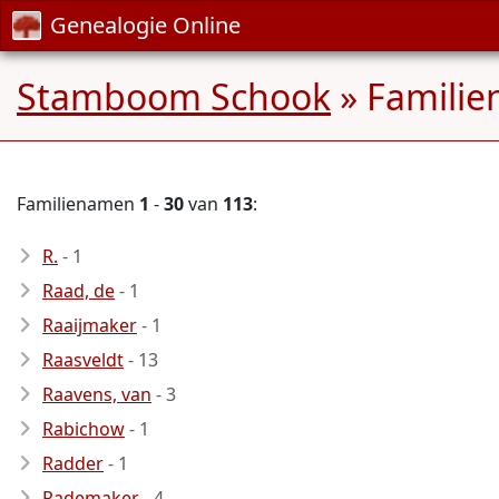
Genealogie Online
Stamboom Schook
» Famili
Familienamen
1
-
30
van
113
:
R.
- 1
Raad, de
- 1
Raaijmaker
- 1
Raasveldt
- 13
Raavens, van
- 3
Rabichow
- 1
Radder
- 1
Rademaker
- 4