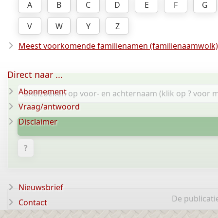
A
B
C
D
E
F
G
V
W
Y
Z
Meest voorkomende familienamen (familienaamwolk)
Direct naar ...
Abonnement
Vraag/antwoord
Disclaimer
?
Nieuwsbrief
De publicati
Contact