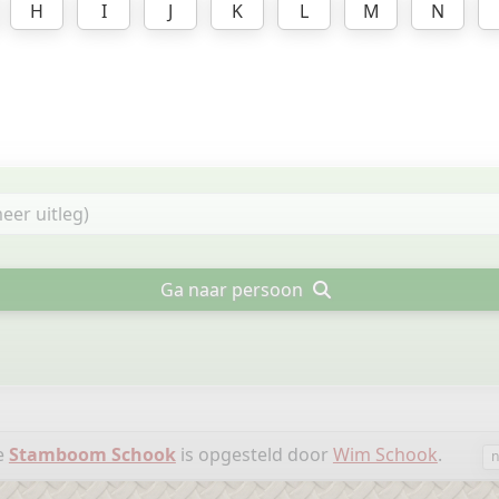
H
I
J
K
L
M
N
Ga naar persoon
e
Stamboom Schook
is opgesteld door
Wim Schook
.
n