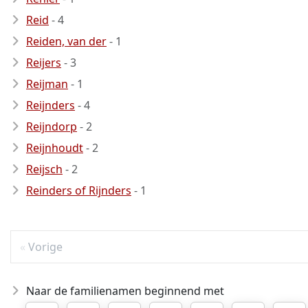
Reid
- 4
Reiden, van der
- 1
Reijers
- 3
Reijman
- 1
Reijnders
- 4
Reijndorp
- 2
Reijnhoudt
- 2
Reijsch
- 2
Reinders of Rijnders
- 1
Vorige
Naar de familienamen beginnend met