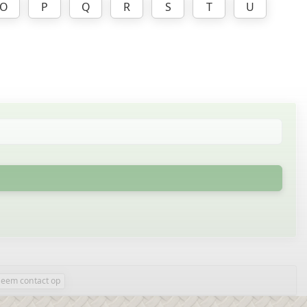
O
P
Q
R
S
T
U
eem contact op