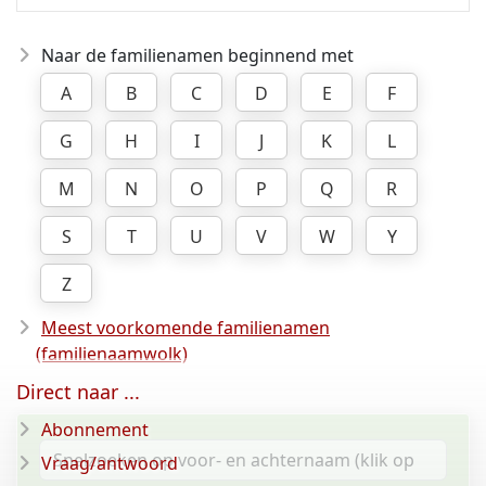
Naar de familienamen beginnend met
A
B
C
D
E
F
G
H
I
J
K
L
M
N
O
P
Q
R
S
T
U
V
W
Y
Z
Meest voorkomende familienamen
(familienaamwolk)
Direct naar ...
Abonnement
Vraag/antwoord