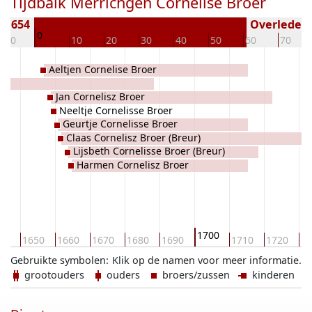
Tijdbalk Merrichgen Cornelise Broer
± 1654
Overleden (
0
-10
10
20
30
40
50
60
70
Aeltjen Cornelise Broer
r
Jan Cornelisz Broer
Neeltje Cornelisse Broer
Geurtje Cornelisse Broer
Claas Cornelisz Broer (Breur)
Lijsbeth Cornelisse Broer (Breur)
Harmen Cornelisz Broer
1700
40
1650
1660
1670
1680
1690
1710
1720
17
Gebruikte symbolen:
Klik op de namen voor meer informatie.
grootouders
ouders
broers/zussen
kinderen