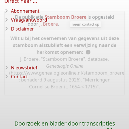
Direct naar ...
Abonnement
De publicatie
Stamboom Broere
is opgesteld
Vraag/antwoord
door
J. Broere
.
neem contact op
Disclaimer
Wilt u bij het overnemen van gegevens uit deze
stamboom alstublieft een verwijzing naar de
herkomst opnemen:
J. Broere, "Stamboom Broere", database,
Genealogie Online
Nieuwsbrief
(
https://www.genealogieonline.nl/stamboom_broere/I
Contact
: benaderd 9 augustus 2026), "Merrichgen
Cornelise Broer (± 1654-< 1715)".
Doorzoek en blader door transcripties