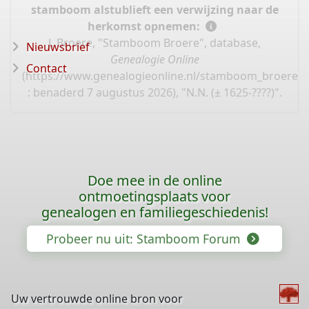
stamboom alstublieft een verwijzing naar de
herkomst opnemen:
J. Broere, "Stamboom Broere", database,
Nieuwsbrief
Genealogie Online
Contact
(
https://www.genealogieonline.nl/stamboom_broere/I
: benaderd 7 augustus 2026), "N.N. (± 1625-????)".
Doe mee in de online
ontmoetingsplaats voor
genealogen en familiegeschiedenis!
Probeer nu uit: Stamboom Forum
Uw vertrouwde online bron voor