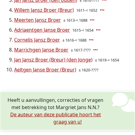
Jan Jansz Broer (den ouden)
± 1610-????
Willem Jansz Broer (Breur)
1611-< 1652
Meerten Jansz Broer
± 1613-< 1688
Adriaentgen Janse Broer
1615-< 1654
Cornelis Jansz Broer
± 1616-< 1688
Marrichgen Janse Broer
± 1617-????
Jan Jansz Broer (Breur) (den Jonge)
± 1619-< 1654
Aeltgen Janse Broer (Breur)
± 1620-????
Heeft u aanvullingen, correcties of vragen
met betrekking tot Margriet Jans N.N.?
De auteur van deze publicatie hoort het
graag van u!