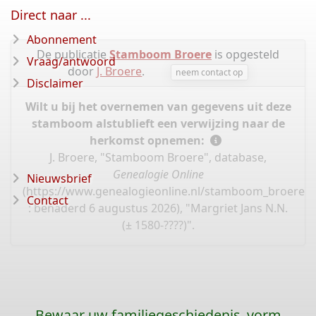
Direct naar ...
Abonnement
De publicatie
Stamboom Broere
is opgesteld
Vraag/antwoord
door
J. Broere
.
neem contact op
Disclaimer
Wilt u bij het overnemen van gegevens uit deze
stamboom alstublieft een verwijzing naar de
herkomst opnemen:
J. Broere, "Stamboom Broere", database,
Genealogie Online
Nieuwsbrief
(
https://www.genealogieonline.nl/stamboom_broere/I
Contact
: benaderd 6 augustus 2026), "Margriet Jans N.N.
(± 1580-????)".
Bewaar uw familiegeschiedenis, vorm