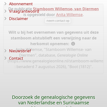
Abonnement
De publicatie
Stamboom Willemse- van Diermen
Vraag/antwoord
is opgesteld door
Anita Willemse
.
Disclaimer
neem contact op
Wilt u bij het overnemen van gegevens uit deze
stamboom alstublieft een verwijzing naar de
herkomst opnemen:
Anita Willemse, "Stamboom Willemse- van
Nieuwsbrief
Diermen", database,
Genealogie Online
Contact
(
https://www.genealogieonline.nl/stamboom-willemse
: benaderd 7 augustus 2026), "Boot (1812)".
Doorzoek de genealogische gegevens
van Nederlandse en Surinaamse