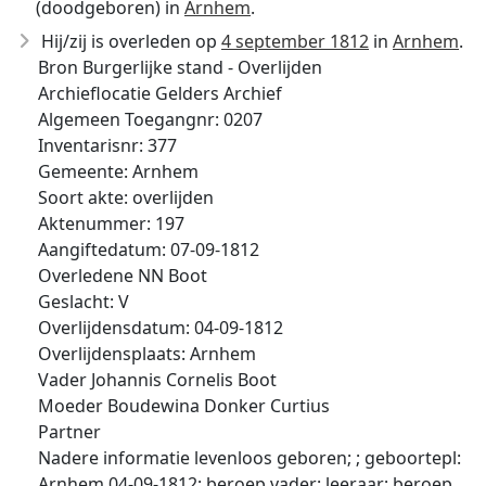
(doodgeboren) in
Arnhem
.
Hij/zij is overleden op
4 september 1812
in
Arnhem
.
Bron Burgerlijke stand - Overlijden
Archieflocatie Gelders Archief
Algemeen Toegangnr: 0207
Inventarisnr: 377
Gemeente: Arnhem
Soort akte: overlijden
Aktenummer: 197
Aangiftedatum: 07-09-1812
Overledene NN Boot
Geslacht: V
Overlijdensdatum: 04-09-1812
Overlijdensplaats: Arnhem
Vader Johannis Cornelis Boot
Moeder Boudewina Donker Curtius
Partner
Nadere informatie levenloos geboren; ; geboortepl:
Arnhem 04-09-1812; beroep vader: leeraar; beroep