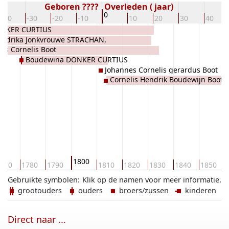
Geboren ????
Overleden ( jaar)
0
-40
-30
-20
-10
10
20
30
40
ONKER CURTIUS
endrika Jonkvrouwe STRACHAN,
es Cornelis Boot
Boudewina DONKER CURTIUS
Johannes Cornelis gerardus Boot
Cornelis Hendrik Boudewijn Boot M
1800
770
1780
1790
1810
1820
1830
1840
1850
Gebruikte symbolen:
Klik op de namen voor meer informatie.
grootouders
ouders
broers/zussen
kinderen
Direct naar ...