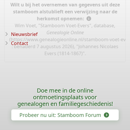
Wilt u bij het overnemen van gegevens uit deze
stamboom alstublieft een verwijzing naar de
herkomst opnemen:
Wim Voet, "Stamboom Voet-Evers", database,
Genealogie Online
Nieuwsbrief
(
https://www.genealogieonline.nl/stamboom-voet-ever
Contact
: benaderd 7 augustus 2026), "Johannes Nicolaes
Evers (1814-1867)".
Doe mee in de online
ontmoetingsplaats voor
genealogen en familiegeschiedenis!
Probeer nu uit: Stamboom Forum