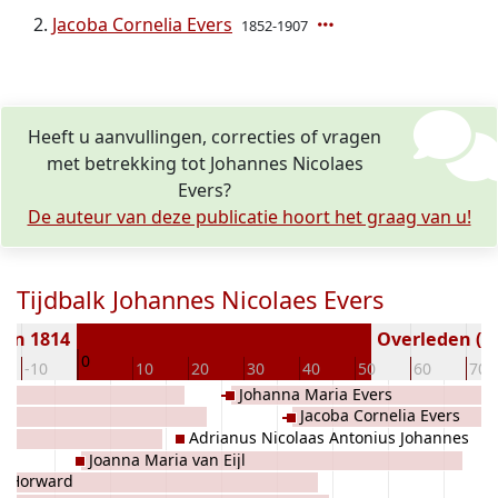
Jacoba Cornelia Evers
1852-1907
Heeft u aanvullingen, correcties of vragen
met betrekking tot Johannes Nicolaes
Evers?
De auteur van deze publicatie hoort het graag van u!
Tijdbalk Johannes Nicolaes Evers
ren 1814
Overleden ( j
0
-10
10
20
30
40
50
60
70
Johanna Maria Evers
Jacoba Cornelia Evers
Adrianus Nicolaas Antonius Johannes
Joanna Maria van Eijl
Evers
a Horward