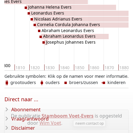
annes Evers
Johanna Helena Evers
Leonardus Evers
Nicolaas Adrianus Evers
Cornelia Cordula Johanna Evers
Abraham Leonardus Evers
Abraham Leonardus Evers
Josephus Johannes Evers
1800
1810
1820
1830
1840
1850
1860
1870
1880
Gebruikte symbolen:
Klik op de namen voor meer informatie.
grootouders
ouders
broers/zussen
kinderen
Direct naar ...
Abonnement
De publicatie
Stamboom Voet-Evers
is opgesteld
Vraag/antwoord
door
Wim Voet
.
neem contact op
Disclaimer