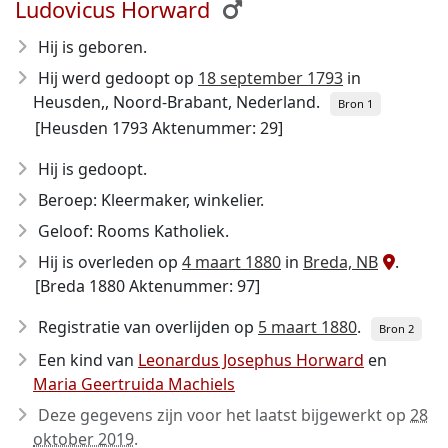
Ludovicus Horward
Hij is geboren.
Hij werd gedoopt op
18 september 1793
in
Heusden,, Noord-Brabant, Nederland.
Bron 1
[Heusden 1793 Aktenummer: 29]
Hij is gedoopt.
Beroep: Kleermaker, winkelier.
Geloof: Rooms Katholiek.
Hij is overleden op
4 maart 1880
in
Breda, NB
.
[Breda 1880 Aktenummer: 97]
Registratie van overlijden op
5 maart 1880
.
Bron 2
Een kind van
Leonardus Josephus Horward
en
Maria Geertruida Machiels
Deze gegevens zijn voor het laatst bijgewerkt op
28
oktober 2019
.