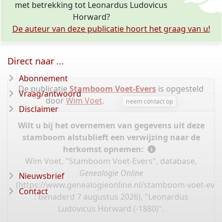
met betrekking tot Leonardus Ludovicus
Horward?
De auteur van deze publicatie hoort het graag van u!
Direct naar ...
Abonnement
De publicatie
Stamboom Voet-Evers
is opgesteld
Vraag/antwoord
door
Wim Voet
.
neem contact op
Disclaimer
Wilt u bij het overnemen van gegevens uit deze
stamboom alstublieft een verwijzing naar de
herkomst opnemen:
Wim Voet, "Stamboom Voet-Evers", database,
Genealogie Online
Nieuwsbrief
(
https://www.genealogieonline.nl/stamboom-voet-ever
Contact
: benaderd 7 augustus 2026), "Leonardus
Ludovicus Horward (-1880)".