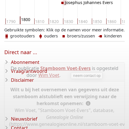
Josephus Johannes Evers
1800
0
1790
1810
1820
1830
1840
1850
1860
187
Gebruikte symbolen:
Klik op de namen voor meer informatie.
grootouders
ouders
broers/zussen
kinderen
Direct naar ...
Abonnement
De publicatie
Stamboom Voet-Evers
is opgesteld
Vraag/antwoord
door
Wim Voet
.
neem contact op
Disclaimer
Wilt u bij het overnemen van gegevens uit deze
stamboom alstublieft een verwijzing naar de
herkomst opnemen:
Wim Voet, "Stamboom Voet-Evers", database,
Genealogie Online
Nieuwsbrief
(
https://www.genealogieonline.nl/stamboom-voet-ever
Contact