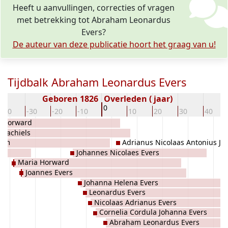
Heeft u aanvullingen, correcties of vragen
met betrekking tot Abraham Leonardus
Evers?
De auteur van deze publicatie hoort het graag van u!
Tijdbalk Abraham Leonardus Evers
Geboren 1826
Overleden ( jaar)
0
-40
-30
-20
-10
10
20
30
40
s Horward
 Machiels
aam
Adrianus Nicolaas Antonius J
rs
Johannes Nicolaes Evers
Evers
Maria Horward
Joannes Evers
Johanna Helena Evers
Leonardus Evers
Nicolaas Adrianus Evers
Cornelia Cordula Johanna Evers
Abraham Leonardus Evers