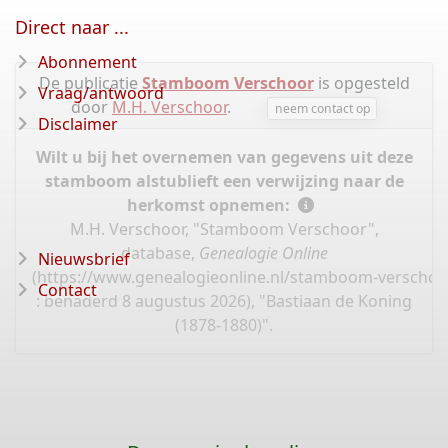
Direct naar ...
Abonnement
De publicatie
Stamboom Verschoor
is opgesteld
Vraag/antwoord
door
M.H. Verschoor
.
neem contact op
Disclaimer
Wilt u bij het overnemen van gegevens uit deze
stamboom alstublieft een verwijzing naar de
herkomst opnemen:
M.H. Verschoor, "Stamboom Verschoor",
database,
Genealogie Online
Nieuwsbrief
(
https://www.genealogieonline.nl/stamboom-verschoo
Contact
: benaderd 8 augustus 2026), "Bastiaan de Koning
(1878-1880)".