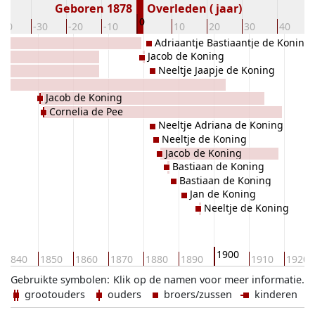
Geboren 1878
Overleden ( jaar)
0
-40
-30
-20
-10
10
20
30
40
Adriaantje Bastiaantje de Koning
Jacob de Koning
Neeltje Jaapje de Koning
lt
Jacob de Koning
Cornelia de Pee
Neeltje Adriana de Koning
Neeltje de Koning
Jacob de Koning
Bastiaan de Koning
Bastiaan de Koning
Jan de Koning
Neeltje de Koning
1900
1840
1850
1860
1870
1880
1890
1910
1920
Gebruikte symbolen:
Klik op de namen voor meer informatie.
grootouders
ouders
broers/zussen
kinderen