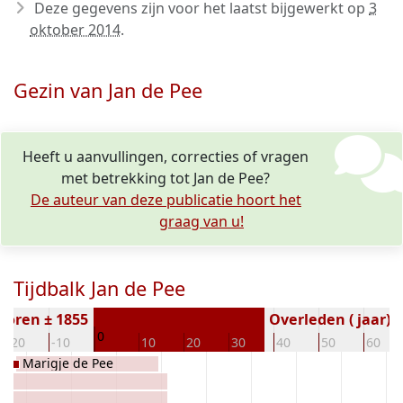
Deze gegevens zijn voor het laatst bijgewerkt op
3
oktober 2014
.
Gezin van Jan de Pee
Heeft u aanvullingen, correcties of vragen
met betrekking tot Jan de Pee?
De auteur van deze publicatie hoort het
graag van u!
Tijdbalk Jan de Pee
boren ± 1855
Overleden ( jaar)
0
-20
-10
10
20
30
40
50
60
Marigje de Pee