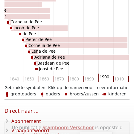
 Pee
der
Cornelia de Pee
Jacob de Pee
de Pee
Pieter de Pee
Cornelia de Pee
Lena de Pee
Adriana de Pee
Bastiaan de Pee
Joost de Pee
1900
30
1840
1850
1860
1870
1880
1890
1910
19
Gebruikte symbolen:
Klik op de namen voor meer informatie.
grootouders
ouders
broers/zussen
kinderen
Direct naar ...
Abonnement
De publicatie
Stamboom Verschoor
is opgesteld
Vraag/antwoord