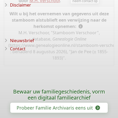
door
M.H. Verschoor
.
neem contact op
Disclaimer
Wilt u bij het overnemen van gegevens uit deze
stamboom alstublieft een verwijzing naar de
herkomst opnemen:
M.H. Verschoor, "Stamboom Verschoor",
database,
Genealogie Online
Nieuwsbrief
(
https://www.genealogieonline.nl/stamboom-verschoo
Contact
: benaderd 8 augustus 2026), "Jan de Pee (± 1855-
1893)".
Bewaar uw familiegeschiedenis, vorm
een digitaal familiearchief
Probeer Familie Archivaris eens uit