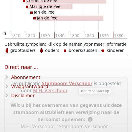
Cornelis de Pee
Marijgje de Pee
Jan de Pee
Jan de Pee
800
1810
1820
1830
1840
1850
1860
1870
1880
1
Gebruikte symbolen:
Klik op de namen voor meer informatie.
grootouders
ouders
broers/zussen
kinderen
Direct naar ...
Abonnement
De publicatie
Stamboom Verschoor
is opgesteld
Vraag/antwoord
door
M.H. Verschoor
.
neem contact op
Disclaimer
Wilt u bij het overnemen van gegevens uit deze
stamboom alstublieft een verwijzing naar de
herkomst opnemen:
M.H. Verschoor, "Stamboom Verschoor",