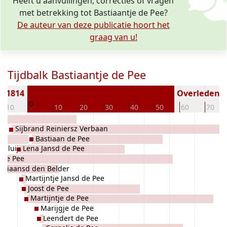
Heeft u aanvullingen, correcties of vragen
met betrekking tot Bastiaantje de Pee?
De auteur van deze publicatie hoort het
graag van u!
Tijdbalk Bastiaantje de Pee
n 1814
Overleden ( 
0
-10
10
20
30
40
50
60
70
Sijbrand Reiniersz Verbaan
Bastiaan de Pee
 Sluijs
Lena Jansd de Pee
n de Pee
astiaansd den Belder
Martijntje Jansd de Pee
Joost de Pee
Martijntje de Pee
Marijgje de Pee
Leendert de Pee