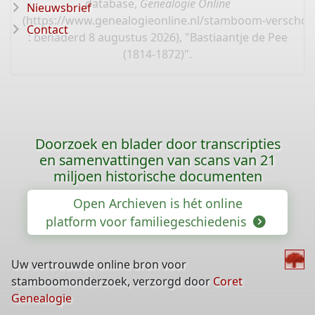
database,
Genealogie Online
Nieuwsbrief
(
https://www.genealogieonline.nl/stamboom-verschoo
Contact
: benaderd 8 augustus 2026), "Bastiaantje de Pee
(1814-1872)".
Doorzoek en blader door transcripties
en samenvattingen van scans van 21
miljoen historische documenten
Open Archieven is hét online
platform voor familiegeschiedenis
Uw vertrouwde online bron voor
stamboomonderzoek, verzorgd door
Coret
Genealogie