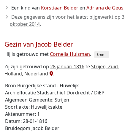
Een kind van
Korstiaan Belder
en
Adriana de Geus
Deze gegevens zijn voor het laatst bijgewerkt op
3
oktober 2014
.
Gezin van Jacob Belder
Hij is getrouwd met
Cornelia Huisman
.
Bron 1
Zij zijn getrouwd op
28 januari 1816
te
Strijen, Zuid-
Holland, Nederland
.
Bron Burgerlijke stand - Huwelijk
Archieflocatie Stadsarchief Dordrecht / DiEP
Algemeen Gemeente: Strijen
Soort akte: Huwelijksakte
Aktenummer: 1
Datum: 28-01-1816
Bruidegom Jacob Belder