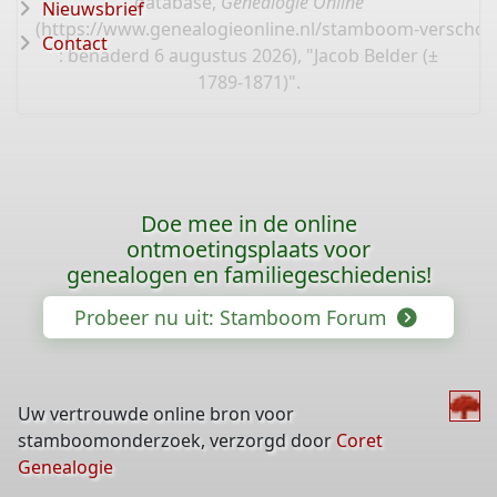
database,
Genealogie Online
Nieuwsbrief
(
https://www.genealogieonline.nl/stamboom-verschoo
Contact
: benaderd 6 augustus 2026), "Jacob Belder (±
1789-1871)".
Doe mee in de online
ontmoetingsplaats voor
genealogen en familiegeschiedenis!
Probeer nu uit: Stamboom Forum
Uw vertrouwde online bron voor
stamboomonderzoek, verzorgd door
Coret
Genealogie