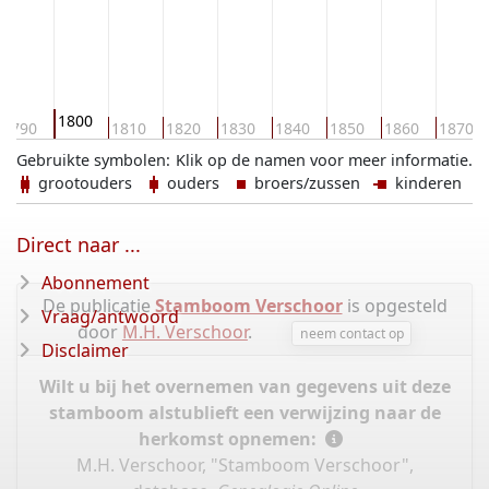
1800
1790
1810
1820
1830
1840
1850
1860
1870
Gebruikte symbolen:
Klik op de namen voor meer informatie.
grootouders
ouders
broers/zussen
kinderen
Direct naar ...
Abonnement
De publicatie
Stamboom Verschoor
is opgesteld
Vraag/antwoord
door
M.H. Verschoor
.
neem contact op
Disclaimer
Wilt u bij het overnemen van gegevens uit deze
stamboom alstublieft een verwijzing naar de
herkomst opnemen:
M.H. Verschoor, "Stamboom Verschoor",