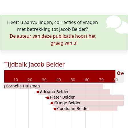
Heeft u aanvullingen, correcties of vragen
met betrekking tot Jacob Belder?
De auteur van deze publicatie hoort het
graag van u!
Tijdbalk Jacob Belder
Overl
0
10
20
30
40
50
60
70
80
Cornelia Huisman
Adriana Belder
Pieter Belder
Grietje Belder
Corstiaan Belder