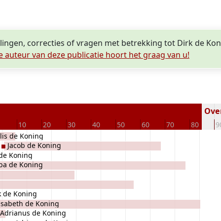
lingen, correcties of vragen met betrekking tot Dirk de Ko
e auteur van deze publicatie hoort het graag van u!
Over
10
20
30
40
50
60
70
80
9
lis de Koning
Jacob de Koning
 de Koning
ba de Koning
k de Koning
isabeth de Koning
Adrianus de Koning