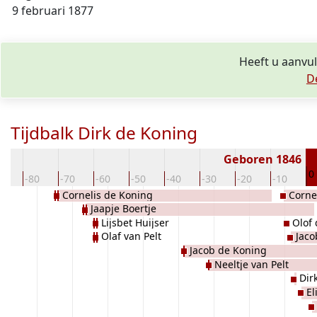
9 februari 1877
Heeft u aanvul
D
Tijdbalk Dirk de Koning
Geboren 1846
0
0
-80
-70
-60
-50
-40
-30
-20
-10
Cornelis de Koning
Corne
Jaapje Boertje
Lijsbet Huijser
Olof
Olaf van Pelt
Jaco
Jacob de Koning
Neeltje van Pelt
Dir
El