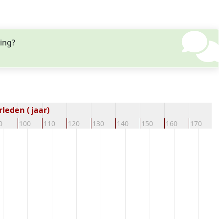
ning?
leden ( jaar)
0
100
110
120
130
140
150
160
170
1