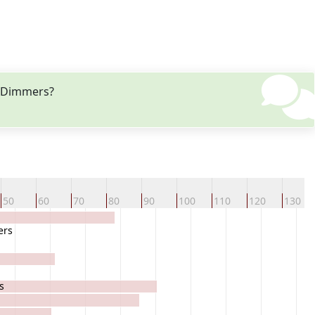
h Dimmers?
50
60
70
80
90
100
110
120
130
ers
s