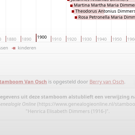
Martina Martha Maria Dimme
Theodorus Antonius Dimmer
Rosa Petronella Maria Dim
1900
0
1880
1890
1910
1920
1930
1940
1950
196
ussen
kinderen
tamboom Van Osch
is opgesteld door
Berry van Osch
.
gegevens uit deze stamboom alstublieft een verwijzing
enealogie Online
(
https://www.genealogieonline.nl/stambo
"Henrica Elisabeth Dimmers (1916-)".