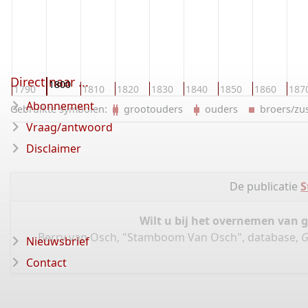
Direct naar ...
1800
0
1790
1810
1820
1830
1840
1850
1860
187
Abonnement
Gebruikte symbolen:
grootouders
ouders
broers/z
Vraag/antwoord
Disclaimer
De publicatie
S
Wilt u bij het overnemen van 
Berry van Osch, "Stamboom Van Osch", database,
G
Nieuwsbrief
Contact