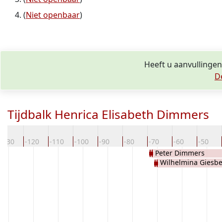
(
Niet openbaar
)
Heeft u aanvullingen
D
Tijdbalk Henrica Elisabeth Dimmers
-130
-120
-110
-100
-90
-80
-70
-60
-50
Peter Dimmers
Wilhelmina Giesbe