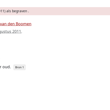
11) als begraven .
a van den Boomen
gustus 2011
.
.
ar oud.
Bron 1