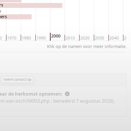
rs
s
mers
2000
0
1970
1980
1990
2010
2020
2030
2040
205
Klik op de namen voor meer informatie.
neem contact op
 naar de herkomst opnemen:
om-van-osch/I4003.php
: benaderd 7 augustus 2026),