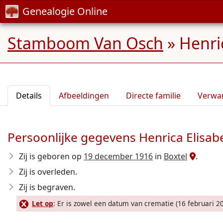
Genealogie Online
Stamboom Van Osch
»
Henri
Details
Afbeeldingen
Directe familie
Verwa
Persoonlijke gegevens Henrica Elisa
Zij is geboren op
19 december 1916
in
Boxtel
.
Zij is overleden.
Zij is begraven.
Let op
: Er is zowel een datum van crematie (16 februari 20