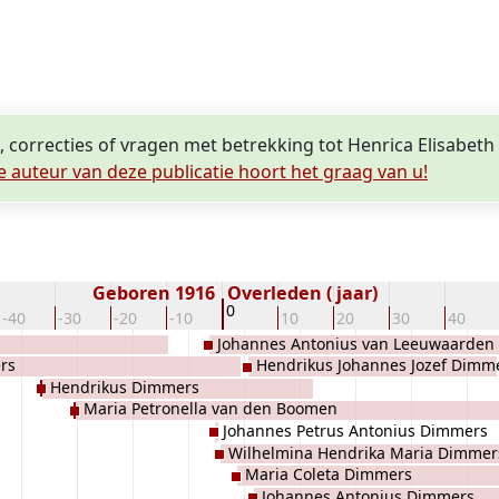
, correcties of vragen met betrekking tot Henrica Elisabet
e auteur van deze publicatie hoort het graag van u!
Geboren 1916
Overleden ( jaar)
0
-40
-30
-20
-10
10
20
30
40
Johannes Antonius van Leeuwaarden
rs
Hendrikus Johannes Jozef Dimm
Hendrikus Dimmers
Maria Petronella van den Boomen
Johannes Petrus Antonius Dimmers
Wilhelmina Hendrika Maria Dimmer
Maria Coleta Dimmers
Johannes Antonius Dimmers