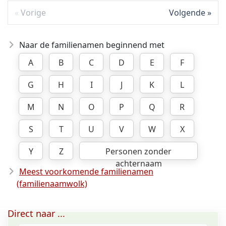
Vorige
Volgende
Naar de familienamen beginnend met
A
B
C
D
E
F
G
H
I
J
K
L
M
N
O
P
Q
R
S
T
U
V
W
X
Y
Z
Personen zonder
achternaam
Meest voorkomende familienamen
(familienaamwolk)
Direct naar ...