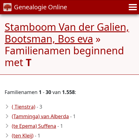
Genealogie Online
Stamboom Van der Galien,
Bootsman, Bos eva
»
Familienamen beginnend
met
T
Familienamen
1
-
30
van
1.558
:
( Tienstra)
- 3
(Tamminga) van Alberda
- 1
(te Epema) Suffena
- 1
(ten Kleij)
- 1