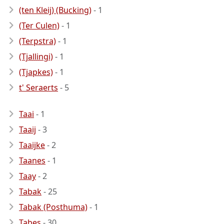
(ten Kleij) (Bucking)
- 1
(Ter Culen)
- 1
(Terpstra)
- 1
(Tjallingi)
- 1
(Tjapkes)
- 1
t' Seraerts
- 5
Taai
- 1
Taaij
- 3
Taaijke
- 2
Taanes
- 1
Taay
- 2
Tabak
- 25
Tabak (Posthuma)
- 1
Tabes
- 30