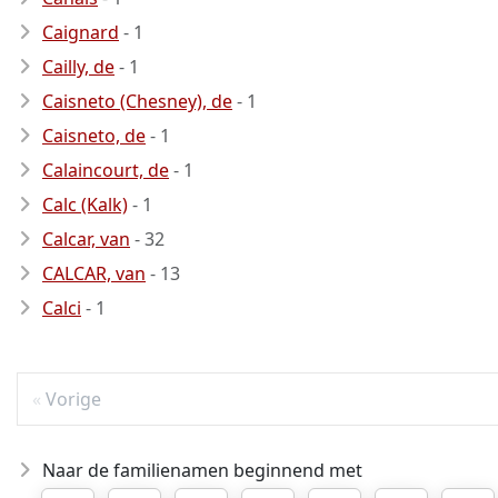
Caignard
- 1
Cailly, de
- 1
Caisneto (Chesney), de
- 1
Caisneto, de
- 1
Calaincourt, de
- 1
Calc (Kalk)
- 1
Calcar, van
- 32
CALCAR, van
- 13
Calci
- 1
Vorige
Naar de familienamen beginnend met