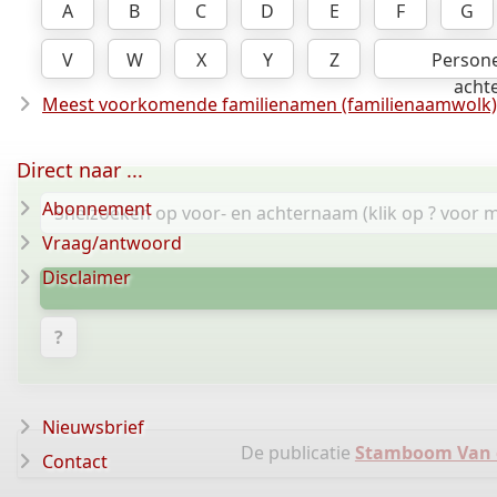
A
B
C
D
E
F
G
V
W
X
Y
Z
Person
acht
Meest voorkomende familienamen (familienaamwolk)
Direct naar ...
Abonnement
Vraag/antwoord
Disclaimer
?
Nieuwsbrief
De publicatie
Stamboom Van d
Contact