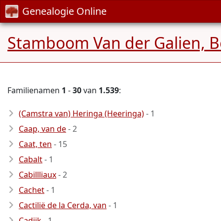
Genealogie Online
Stamboom Van der Galien, B
Familienamen
1
-
30
van
1.539
:
(Camstra van) Heringa (Heeringa)
- 1
Caap, van de
- 2
Caat, ten
- 15
Cabalt
- 1
Cabillliaux
- 2
Cachet
- 1
Cactilië de la Cerda, van
- 1
Cadijk
- 1