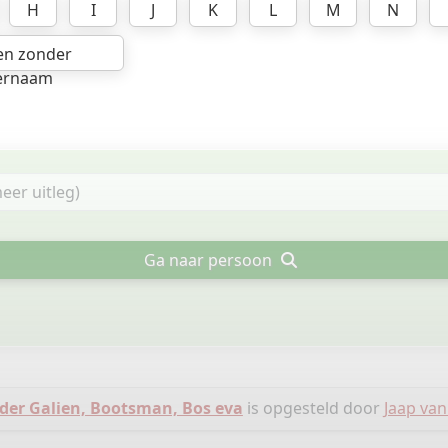
H
I
J
K
L
M
N
en zonder
ernaam
Ga naar persoon
er Galien, Bootsman, Bos eva
is opgesteld door
Jaap van