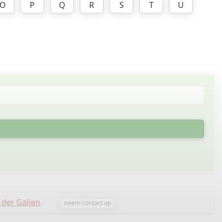
O
P
Q
R
S
T
U
 der Galien
.
neem contact op