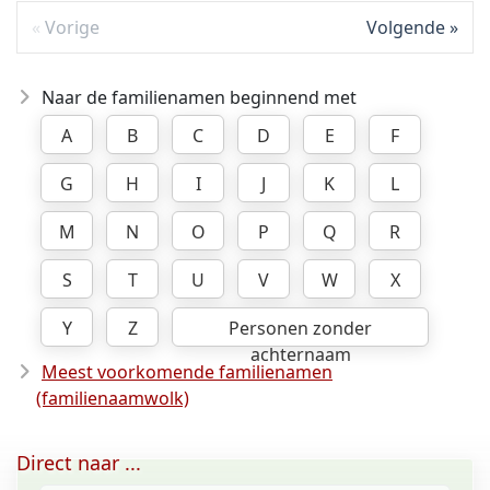
Vorige
Volgende
Naar de familienamen beginnend met
A
B
C
D
E
F
G
H
I
J
K
L
M
N
O
P
Q
R
S
T
U
V
W
X
Y
Z
Personen zonder
achternaam
Meest voorkomende familienamen
(familienaamwolk)
Direct naar ...