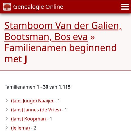
Genealogie Online
Stamboom Van der Galien,
Bootsman, Bos eva
»
Familienamen beginnend
met
J
Familienamen
1
-
30
van
1.115
:
(Jans Jonge) Naaijer
- 1
(Jans) Jannes (de Vries)
- 1
(Jans) Koopman
- 1
(Jellema)
- 2