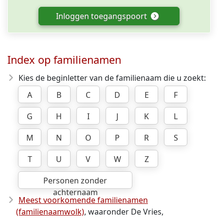
Inloggen toegangspoort
Index op familienamen
Kies de beginletter van de familienaam die u zoekt:
A
B
C
D
E
F
G
H
I
J
K
L
M
N
O
P
R
S
T
U
V
W
Z
Personen zonder
achternaam
Meest voorkomende familienamen
(familienaamwolk)
, waaronder De Vries,