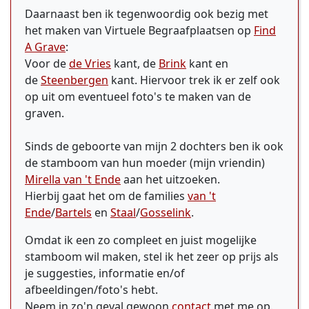
Daarnaast ben ik tegenwoordig ook bezig met
het maken van Virtuele Begraafplaatsen op
Find
A Grave
:
Voor de
de Vries
kant, de
Brink
kant en
de
Steenbergen
kant. Hiervoor trek ik er zelf ook
op uit om eventueel foto's te maken van de
graven.
Sinds de geboorte van mijn 2 dochters ben ik ook
de stamboom van hun moeder (mijn vriendin)
Mirella van 't Ende
aan het uitzoeken.
Hierbij gaat het om de families
van 't
Ende
/
Bartels
en
Staal
/
Gosselink
.
Omdat ik een zo compleet en juist mogelijke
stamboom wil maken, stel ik het zeer op prijs als
je suggesties, informatie en/of
afbeeldingen/foto's hebt.
Neem in zo'n geval gewoon
contact
met me op.