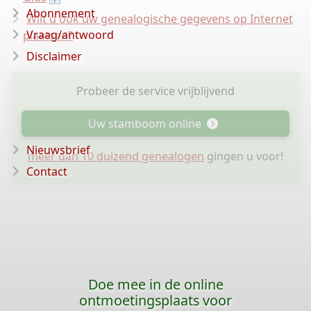
Abonnement
Wilt u ook uw genealogische gegevens op Internet
Vraag/antwoord
plaatsen?
Disclaimer
Probeer de service vrijblijvend
Uw stamboom online
Nieuwsbrief
meer dan 10 duizend genealogen
gingen u voor!
Contact
Doe mee in de online
ontmoetingsplaats voor