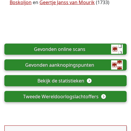
Boskoljon
en
Geertje Janss van Mourik
(1733)
Gevonden online scans
Gevonden aanknopingspunten
Bekijk de statistieken
Tweede Wereldoorlogslachtoffers