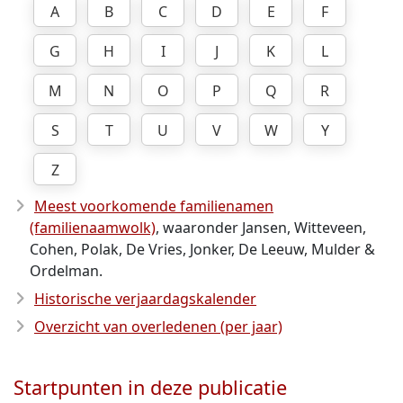
A
B
C
D
E
F
G
H
I
J
K
L
M
N
O
P
Q
R
S
T
U
V
W
Y
Z
Meest voorkomende familienamen
(familienaamwolk)
, waaronder Jansen, Witteveen,
Cohen, Polak, De Vries, Jonker, De Leeuw, Mulder &
Ordelman.
Historische verjaardagskalender
Overzicht van overledenen (per jaar)
Startpunten in deze publicatie