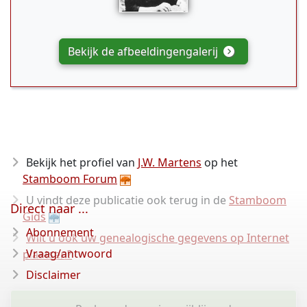
Bekijk de afbeeldingengalerij
Bekijk het profiel van
J.W. Martens
op het
Stamboom Forum
U vindt deze publicatie ook terug in de
Stamboom
Direct naar ...
Gids
Abonnement
Wilt u ook uw genealogische gegevens op Internet
Vraag/antwoord
plaatsen?
Disclaimer