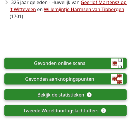
325 jaar geleden - Huwelijk van
Geerlof Martensz op
't Witteveen
en
Willemijntje Harmsen van Tibbergen
(1701)
Gevonden online scans
Gevonden aanknopingspunten
Bekijk de statistieken
Tweede Wereldoorlogslachtoffers