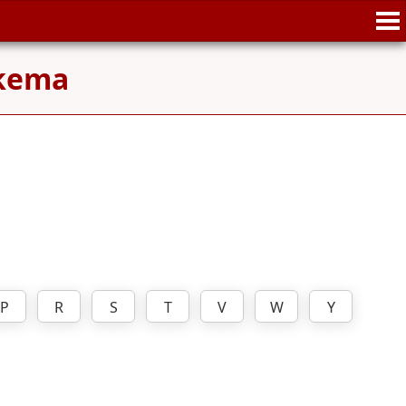
kema
P
R
S
T
V
W
Y