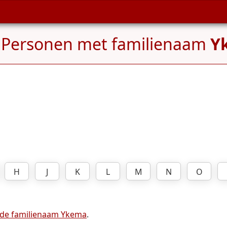
 Personen met familienaam
Y
H
J
K
L
M
N
O
 de familienaam Ykema
.