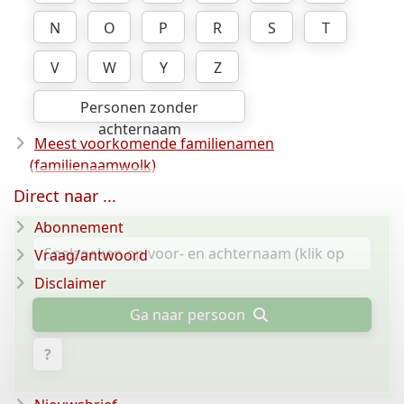
N
O
P
R
S
T
V
W
Y
Z
Personen zonder
achternaam
Meest voorkomende familienamen
(familienaamwolk)
Direct naar ...
Abonnement
Vraag/antwoord
Disclaimer
Ga naar persoon
?