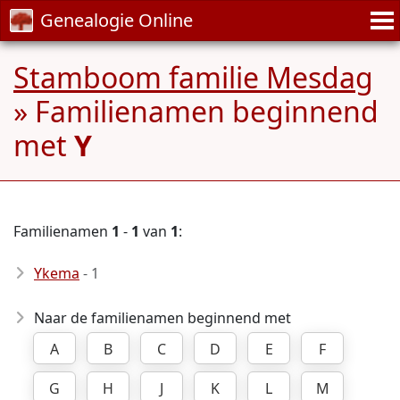
Genealogie Online
Stamboom familie Mesdag
» Familienamen beginnend
met
Y
Familienamen
1
-
1
van
1
:
Ykema
- 1
Naar de familienamen beginnend met
A
B
C
D
E
F
G
H
J
K
L
M