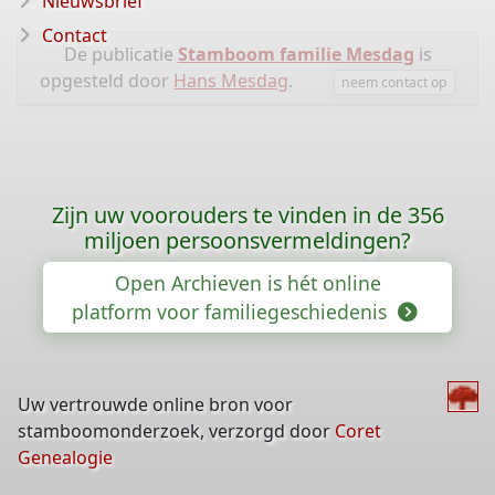
Nieuwsbrief
Contact
De publicatie
Stamboom familie Mesdag
is
opgesteld door
Hans Mesdag
.
neem contact op
Zijn uw voorouders te vinden in de 356
miljoen persoonsvermeldingen?
Open Archieven is hét online
platform voor familiegeschiedenis
Uw vertrouwde online bron voor
stamboomonderzoek, verzorgd door
Coret
Genealogie